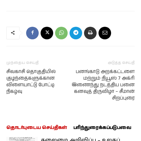
முந்தைய செய்தி
அடுத்த செய்தி
சிவகாசி தொகுதியில்
பனங்காடு அறக்கட்டளை
குழந்தைகளுக்கான
மற்றும் நியூஸ் 7 அக்ரி
விளையாட்டு போட்டி
இணைந்து நடத்திய பனை
நிகழ்வு
கனவுத் திருவிழா – சீமான்
சிறப்புரை
தொடர்புடைய செய்திகள்
பரிந்துரைக்கப்படுபவை
தலைமை அறிவிப்பு – உலகப்