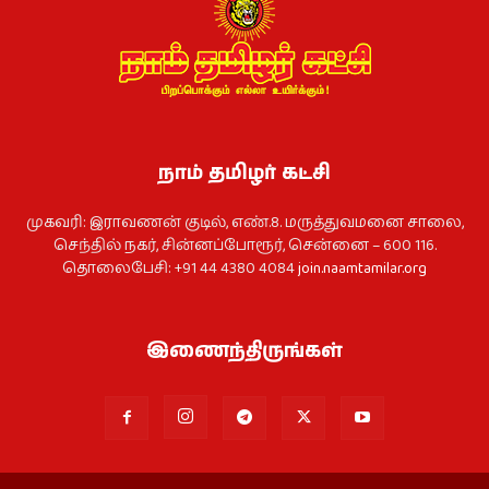
நாம் தமிழர் கட்சி
முகவரி: இராவணன் குடில், எண்.8. மருத்துவமனை சாலை,
செந்தில் நகர், சின்னப்போரூர், சென்னை – 600 116.
தொலைபேசி: +91 44 4380 4084
join.naamtamilar.org
இணைந்திருங்கள்