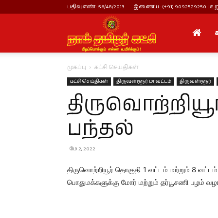
பதிவு எண் : 56/48/2013
இணைய : (+91) 9092529250 | உறு
நாம்
முகப்பு
கட்சி செய்திகள்
தமிழர்
கட்சி செய்திகள்
திருவள்ளூர் மாவட்டம்
திருவள்ளூர்
திருவொற்றியூர
கட்சி
பந்தல்
மே 2, 2022
திருவொற்றியூர் தொகுதி 1 வட்டம் மற்றும் 8 வட்டம்
பொதுமக்களுக்கு மோர் மற்றும் தர்பூசணி பழம் வழங