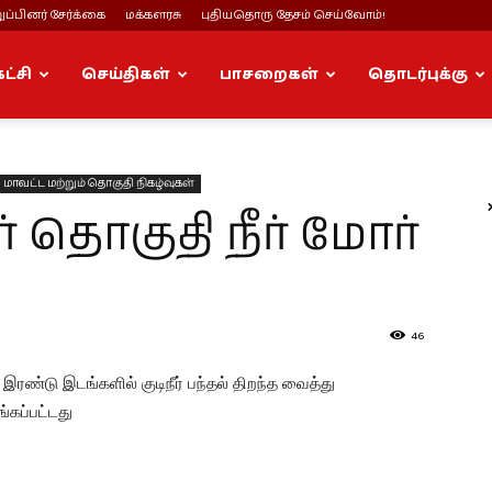
ப்பினர் சேர்க்கை
மக்களரசு
புதியதொரு தேசம் செய்வோம்!
கட்சி
செய்திகள்
பாசறைகள்
தொடர்புக்கு
மாவட்ட மற்றும் தொகுதி நிகழ்வுகள்
் தொகுதி நீர் மோர்
46
 இரண்டு இடங்களில் குடிநீர் பந்தல் திறந்த வைத்து
்கப்பட்டது