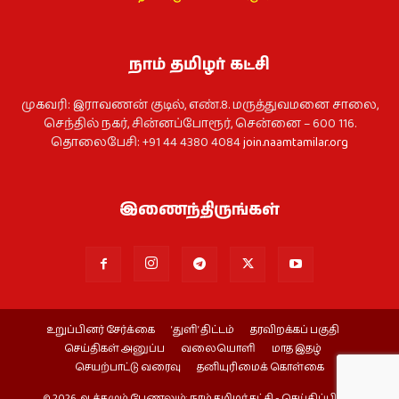
நாம் தமிழர் கட்சி
முகவரி: இராவணன் குடில், எண்.8. மருத்துவமனை சாலை,
செந்தில் நகர், சின்னப்போரூர், சென்னை – 600 116.
தொலைபேசி: +91 44 4380 4084
join.naamtamilar.org
இணைந்திருங்கள்
உறுப்பினர் சேர்க்கை
‘துளி’ திட்டம்
தரவிறக்கப் பகுதி
செய்திகள் அனுப்ப
வலையொளி
மாத இதழ்
செயற்பாட்டு வரைவு
தனியுரிமைக் கொள்கை
© 2026 ஆக்கமும் பேணலும்: நாம் தமிழர் கட்சி - செய்திப்பிரிவு