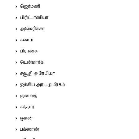
ஜெர்மனி
பிரிட்டானியா
அமெரிக்கா
கனடா
பிரான்சு
டென்மார்க்
சவூதி அரேபியா
ஐக்கிய அரபு அமீரகம்
குவைத்
கத்தார்
ஓமன்
பக்ரைன்