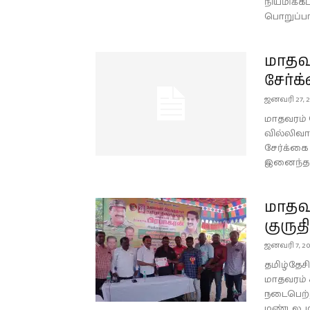
நியமிக்கப
பொறுப்பாள
மாதவர
சேர்க
ஜனவரி 27, 
மாதவரம் 
வில்லிவா
சேர்க்கை 
இனைந்தன
மாதவர
குருத
ஜனவரி 7, 2
தமிழ்தேசி
மாதவரம் 
நடைபெற்ற
மண்டல, ம