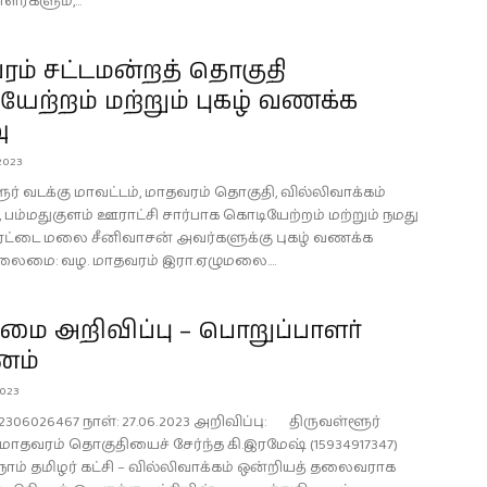
ர்களும்,...
ம் சட்டமன்றத் தொகுதி
ேற்றம் மற்றும் புகழ் வணக்க
ு
2023
ர் வடக்கு மாவட்டம், மாதவரம் தொகுதி, வில்லிவாக்கம்
 பம்மதுகுளம் ஊராட்சி சார்பாக கொடியேற்றம் மற்றும் நமது
ரட்டை மலை சீனிவாசன் அவர்களுக்கு புகழ் வணக்க
தலைமை: வழ. மாதவரம் இரா.ஏழுமலை....
ை அறிவிப்பு – பொறுப்பாளர்
னம்
023
2306026467 நாள்: 27.06.2023 அறிவிப்பு: திருவள்ளூர்
 மாதவரம் தொகுதியைச் சேர்ந்த கி.இரமேஷ் (15934917347)
நாம் தமிழர் கட்சி – வில்லிவாக்கம் ஒன்றியத் தலைவராக