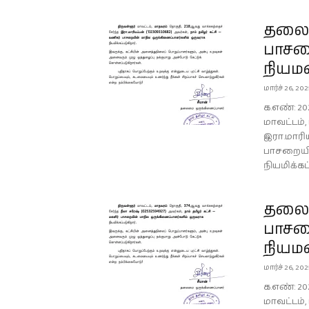
தலைம
பாசற
நியம
மார்ச் 26, 20
க.எண்: 20
மாவட்டம்
இரா.மாரிய
பாசறையி
நியமிக்கப
தலைம
பாசற
நியம
மார்ச் 26, 20
க.எண்: 20
மாவட்டம்