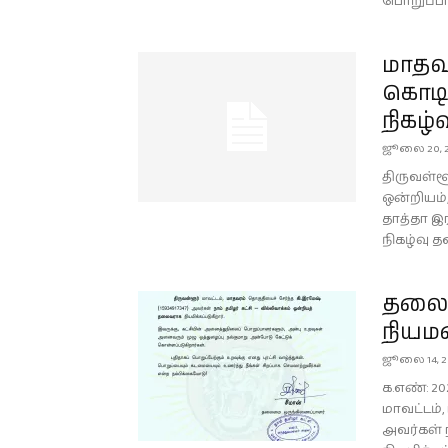
பொறுப்பாள
மாதவர
கொடிய
நிகழ்வ
ஜூலை 20, 
திருவள்ளூ
ஒன்றியம்,
தாத்தா இ
நிகழ்வு 
தலைம
நியம
ஜூலை 14, 2
க.எண்: 20
மாவட்டம்,
அவர்கள் 