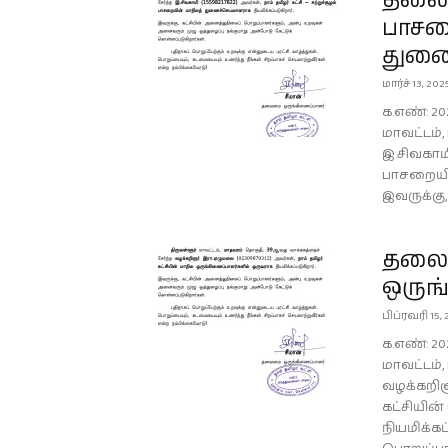
தலைமை
பாசற
துணை
மார்ச் 13, 202
க.எண்: 20
மாவட்டம்
இ.சிவகாமி 
பாசறையின
இவருக்கு,
தலைம
ஒருங
பிப்ரவரி 15,
க.எண்: 20
மாவட்டம்
வழக்கறிஞ
கட்சியின
நியமிக்கப