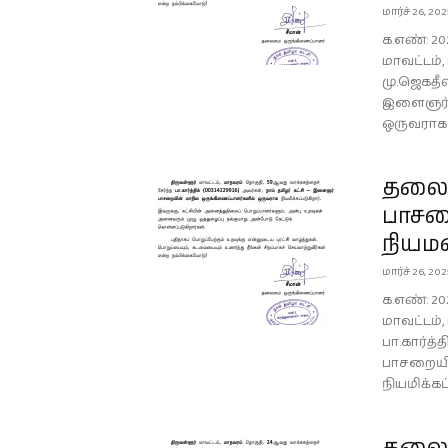
மார்ச் 26, 20
க.எண்: 20
மாவட்டம்
மு.ஜெகதீஷ்
இளைஞர் 
ஒருவராக ந
தலைம
பாசற
நியம
மார்ச் 26, 20
க.எண்: 20
மாவட்டம்
பா.கார்த்
பாசறையி
நியமிக்கப்