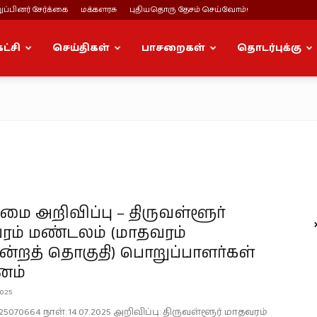
ப்பினர் சேர்க்கை
மக்களரசு
புதியதொரு தேசம் செய்வோம்!
கட்சி
செய்திகள்
பாசறைகள்
தொடர்புக்கு
ை அறிவிப்பு – திருவள்ளூர்
ரம் மண்டலம் (மாதவரம்
ன்றத் தொகுதி) பொறுப்பாளர்கள்
னம்
025
25070664 நாள்: 14.07.2025 அறிவிப்பு: திருவள்ளூர் மாதவரம்