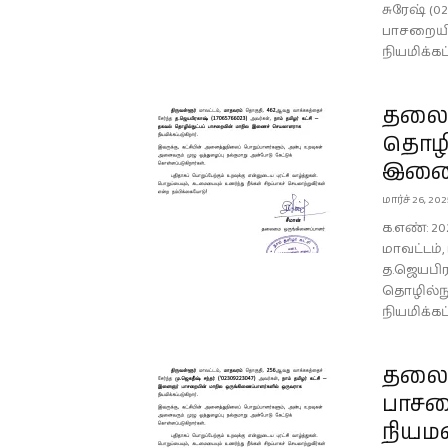
சுரேஷ் (0
பாசறையி
நியமிக்கப்
தலைம
தொழி
இணைச
மார்ச் 26, 20
க.எண்: 20
மாவட்டம்
த.ஜெயபிரக
தொழில்ந
நியமிக்கப்
தலைம
பாசற
நியம