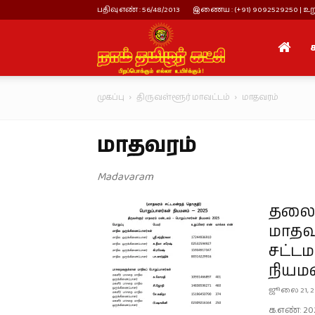
பதிவு எண் : 56/48/2013
இணைய : (+91) 9092529250 | உறு
நாம்
முகப்பு
திருவள்ளூர் மாவட்டம்
மாதவரம்
தமிழர்
மாதவரம்
கட்சி
Madavaram
தலைம
மாதவ
சட்டம
நியம
ஜூலை 21, 2
க.எண்: 20