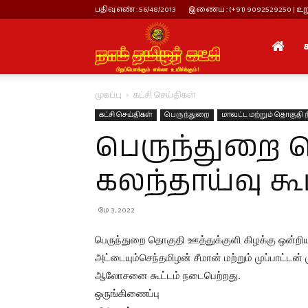
பதிவு எண் : 56/48/2013
இணைய : (+91) 9092529250 | உறு
நாம்
முகப்பு
கட்சி செய்திகள்
தமிழர்
கட்சி செய்திகள்
பெருந்துறை
மாவட்ட மற்றும் தொகுதி ந
பெருந்துறை த
கட்சி
கலந்தாய்வு கூட
மே 3, 2022
பெருந்துறை தொகுதி ஊத்துக்குளி கிழக்கு ஒன்றியம
அட்டையும்செந்தமிழன் சீமான் மற்றும் முப்பாட்டன
ஆலோசனை கூட்டம் நடைபெற்றது.
ஒருங்கிணைப்பு