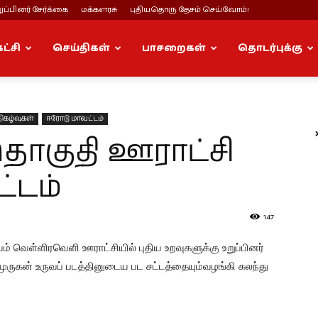
ப்பினர் சேர்க்கை
மக்களரசு
புதியதொரு தேசம் செய்வோம்!
கட்சி
செய்திகள்
பாசறைகள்
தொடர்புக்கு
ிகழ்வுகள்
ஈரோடு மாவட்டம்
ொகுதி ஊராட்சி
்டம்
147
் வெள்ளிரவெளி ஊராட்சியில் புதிய உறவுகளுக்கு உறுப்பினர்
் முருகன் உருவப் படத்தினுடைய பட சட்டத்தையும்வழங்கி கலந்து