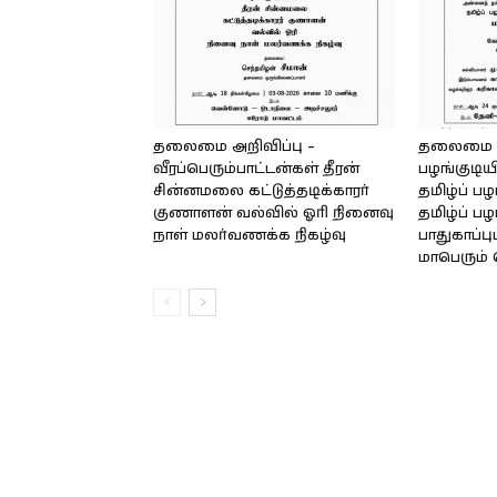
தலைமை அறிவிப்பு –
தலைமை அற
வீரப்பெரும்பாட்டன்கள் தீரன்
பழங்குடிய
சின்னமலை கட்டுத்தடிக்காரர்
தமிழ்ப் ப
குணாளன் வல்வில் ஓரி நினைவு
தமிழ்ப் பழ
நாள் மலர்வணக்க நிகழ்வு
பாதுகாப்ப
மாபெரும் 