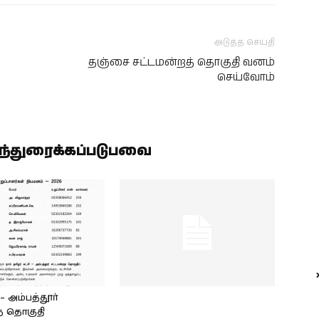
அடுத்த செய்தி
தஞ்சை சட்டமன்றத் தொகுதி வனம்
செய்வோம்
ிந்துரைக்கப்படுபவை
அம்பத்தூர்
் தொகுதி