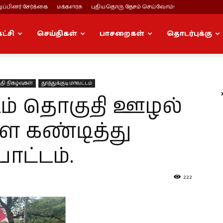
ப்பினர் சேர்க்கை
மக்களரசு
புதியதொரு தேசம் செய்வோம்!
கட்சி
செய்திகள்
பாசறைகள்
தொடர்புக்கு
தி நிகழ்வுகள்
தூத்துக்குடி மாவட்டம்
ம் தொகுதி ஊழல்
 கண்டித்து
ாட்டம்.
222