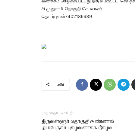
வணக்கம் செலுத்தப்பட்டது இதில் மாவட்ட .தொகுத
சி.முனுசாமி‌ தொகுதி செயலாளர்..
தொடர்பு‌எண்‌7402186639
பகிர்
முந்தைய செய்தி
திருவள்ளூர் தொகுதி அண்ணல்
அம்பேத்கர் புகழ்வணக்க நிகழ்வு