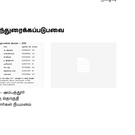
ிந்துரைக்கப்படுபவை
அம்பத்தூர்
் தொகுதி
ளர்கள் நியமனம்