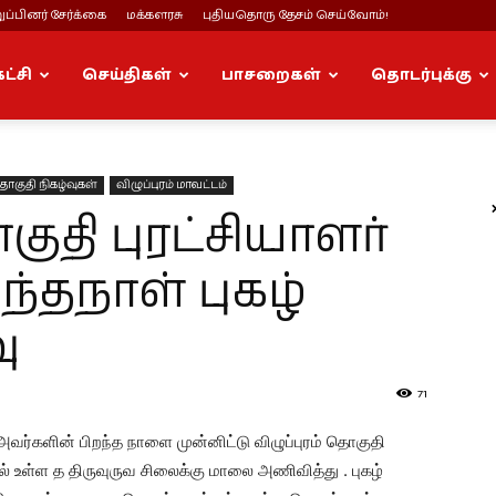
ப்பினர் சேர்க்கை
மக்களரசு
புதியதொரு தேசம் செய்வோம்!
கட்சி
செய்திகள்
பாசறைகள்
தொடர்புக்கு
தொகுதி நிகழ்வுகள்
விழுப்புரம் மாவட்டம்
குதி புரட்சியாளர்
ந்தநாள் புகழ்
ு
71
அவர்களின் பிறந்த நாளை முன்னிட்டு விழுப்புரம் தொகுதி
ில் உள்ள த திருவுருவ சிலைக்கு மாலை அணிவித்து . புகழ்