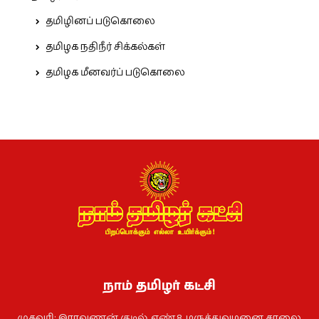
தமிழினப் படுகொலை
தமிழக நதிநீர் சிக்கல்கள்
தமிழக மீனவர்ப் படுகொலை
நாம் தமிழர் கட்சி
முகவரி: இராவணன் குடில், எண்.8. மருத்துவமனை சாலை,