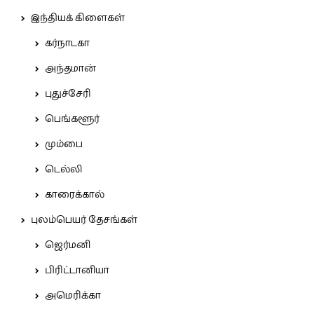
இந்தியக் கிளைகள்
கர்நாடகா
அந்தமான்
புதுச்சேரி
பெங்களூர்
மும்பை
டெல்லி
காரைக்கால்
புலம்பெயர் தேசங்கள்
ஜெர்மனி
பிரிட்டானியா
அமெரிக்கா