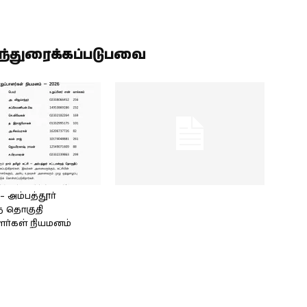
ிந்துரைக்கப்படுபவை
அம்பத்தூர்
் தொகுதி
ளர்கள் நியமனம்