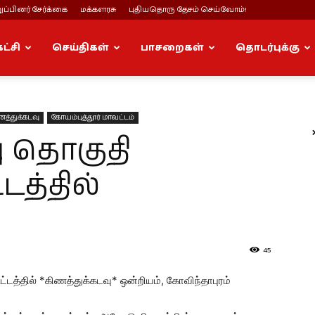
ப்பினர் சேர்க்கை
மக்களரசு
புதியதொரு தேசம் செய்வோம்!
கட்சி
செய்திகள்
பாசறைகள்
தொடர்புக்கு
த்துக்கடவு
கோயம்புத்தூர் மாவட்டம்
ு தொகுதி
டத்தில்
45
டத்தில் *கிணத்துக்கடவு* ஒன்றியம், கோவிந்தாபுரம்