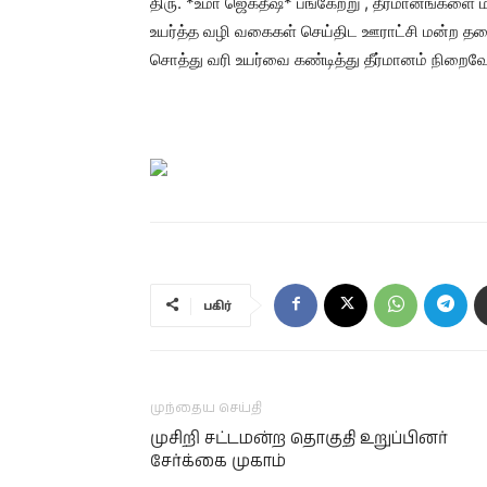
திரு. *உமா ஜெகதீஷ்* பங்கேற்று , தீர்மானங்களை ம
உயர்த்த வழி வகைகள் செய்திட ஊராட்சி மன்ற தலைவ
சொத்து வரி உயர்வை கண்டித்து தீர்மானம் நிறைவே
பகிர்
முந்தைய செய்தி
முசிறி சட்டமன்ற தொகுதி உறுப்பினர்
சேர்க்கை முகாம்