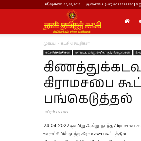
பதிவு எண் : 56/48/2013
இணைய : (+91) 9092529250 | உறு
நாம்
முகப்பு
கட்சி செய்திகள்
தமிழர்
கட்சி செய்திகள்
மாவட்ட மற்றும் தொகுதி நிகழ்வுகள்
கிண
கிணத்துக்கடவ
கட்சி
கிராமசபை கூட்
பங்கெடுத்தல்
ஏப்ரல் 26, 2022
24 04 2022 ஞாயிறு அன்று நடந்த கிராமசபை கூட்
ஊராட்சியில் நடந்த கிராம சபை கூட்டத்தில்