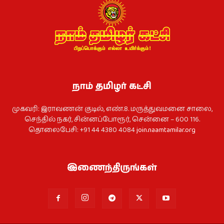
நாம் தமிழர் கட்சி
முகவரி: இராவணன் குடில், எண்.8. மருத்துவமனை சாலை,
செந்தில் நகர், சின்னப்போரூர், சென்னை – 600 116.
தொலைபேசி: +91 44 4380 4084
join.naamtamilar.org
இணைந்திருங்கள்