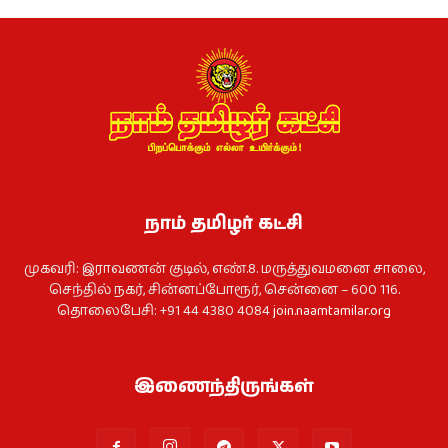
நாம் தமிழர் கட்சி
முகவரி: இராவணன் குடில், எண்.8. மருத்துவமனை சாலை,
செந்தில் நகர், சின்னப்போரூர், சென்னை – 600 116.
தொலைபேசி: +91 44 4380 4084
join.naamtamilar.org
இணைந்திருங்கள்