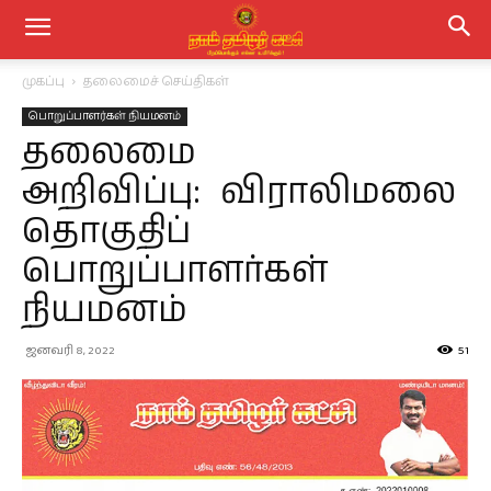
முகப்பு
தலைமைச் செய்திகள்
பொறுப்பாளர்கள் நியமனம்
தலைமை
அறிவிப்பு: விராலிமலை
தொகுதிப்
பொறுப்பாளர்கள்
நியமனம்
ஜனவரி 8, 2022
51