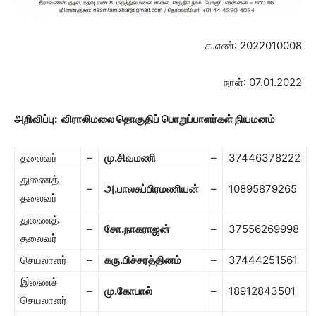
க.எண்: 2022010008
நாள்: 07.01.2022
அறிவிப்பு:
விராலிமலை தொகுதி
ப் பொறுப்பாளர்கள் நியமனம்
தலைவர்
–
மு.சிவமணி
–
37446378222
துணைத்
–
அ.பாலசுப்பிரமணியன்
–
10895879265
தலைவர்
துணைத்
–
சோ
.
நாகராஜன்
–
37556269998
தலைவர்
செயலாளர்
–
கரு.பிச்சரத்தினம்
–
37444251561
இணைச்
–
மு.கோபால்
–
18912843501
செயலாளர்