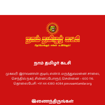
நாம் தமிழர் கட்சி
முகவரி: இராவணன் குடில், எண்.8. மருத்துவமனை சாலை,
செந்தில் நகர், சின்னப்போரூர், சென்னை – 600 116.
தொலைபேசி: +91 44 4380 4084
join.naamtamilar.org
இணைந்திருங்கள்