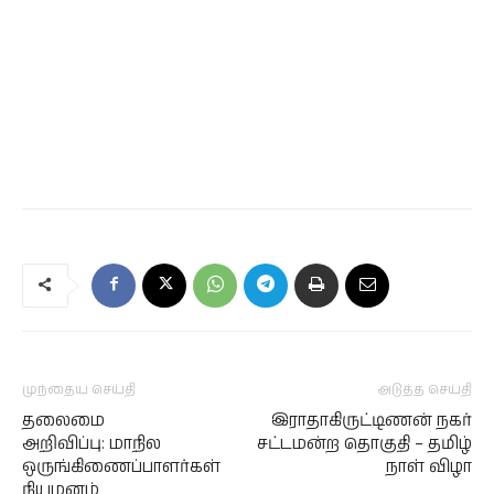
முந்தைய செய்தி
அடுத்த செய்தி
தலைமை
இராதாகிருட்டிணன் நகர்
அறிவிப்பு: மாநில
சட்டமன்ற தொகுதி – தமிழ்
ஒருங்கிணைப்பாளர்கள்
நாள் விழா
நியமனம்