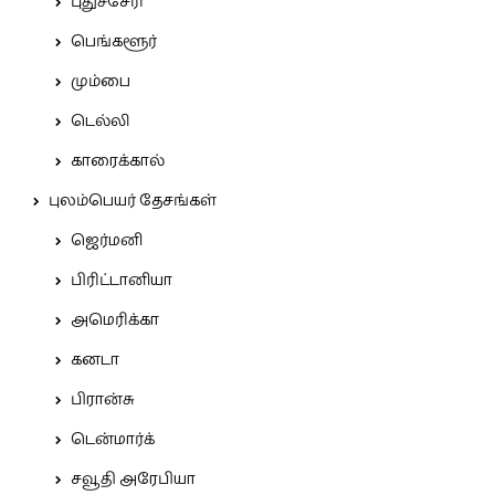
புதுச்சேரி
பெங்களூர்
மும்பை
டெல்லி
காரைக்கால்
புலம்பெயர் தேசங்கள்
ஜெர்மனி
பிரிட்டானியா
அமெரிக்கா
கனடா
பிரான்சு
டென்மார்க்
சவூதி அரேபியா