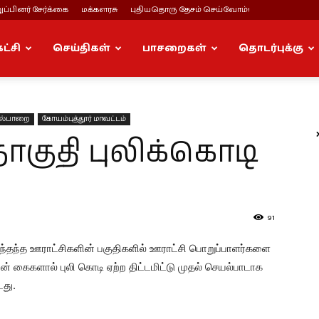
ப்பினர் சேர்க்கை
மக்களரசு
புதியதொரு தேசம் செய்வோம்!
கட்சி
செய்திகள்
பாசறைகள்
தொடர்புக்கு
ல்பாறை
கோயம்புத்தூர் மாவட்டம்
குதி புலிக்கொடி
91
்தந்த ஊராட்சிகளின் பகுதிகளில் ஊராட்சி பொறுப்பாளர்களை
் கைகளால் புலி கொடி ஏற்ற திட்டமிட்டு முதல் செயல்பாடாக
டது.