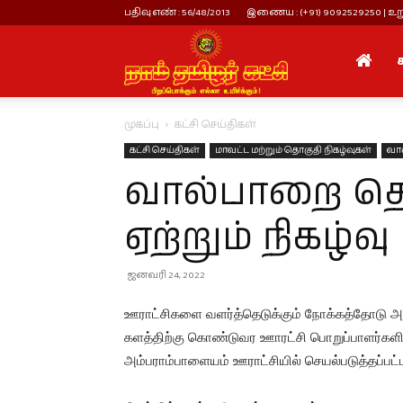
பதிவு எண் : 56/48/2013
இணைய : (+91) 9092529250 | உறு
நாம்
முகப்பு
கட்சி செய்திகள்
தமிழர்
கட்சி செய்திகள்
மாவட்ட மற்றும் தொகுதி நிகழ்வுகள்
வா
வால்பாறை தொ
கட்சி
ஏற்றும் நிகழ்வு
ஜனவரி 24, 2022
ஊராட்சிகளை வளர்த்தெடுக்கும் நோக்கத்தோடு அந
களத்திற்கு கொண்டுவர ஊாரட்சி பொறுப்பாளர்களின
அம்பராம்பாளையம் ஊராட்சியில் செயல்படுத்தப்பட்