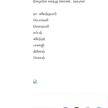
நிகழ்வில் கலந்து கொண்ட உறவுகள்
நா. சுரேஷ்குமார்
பிரபாகரன்
கௌதமன்
சம்பத்
சுரேந்தர்
பாலாஜி
தினேஷ்
பிரகாஷ்