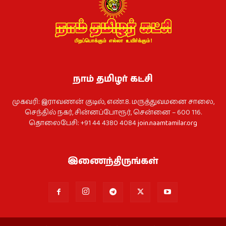
நாம் தமிழர் கட்சி
முகவரி: இராவணன் குடில், எண்.8. மருத்துவமனை சாலை,
செந்தில் நகர், சின்னப்போரூர், சென்னை – 600 116.
தொலைபேசி: +91 44 4380 4084
join.naamtamilar.org
இணைந்திருங்கள்