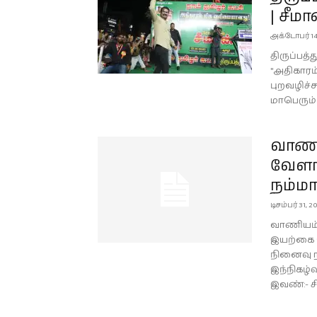
| சீம
அக்டோபர் 14
திருப்பத்த
"அதிகாரம
புறவழிச்ச
மாபெரும் 
வாணி
வேளா
நம்மா
டிசம்பர் 31, 2
வாணியம்ப
இயற்கை வ
நினைவு ந
இந்நிகழ்
இவண்:- ச