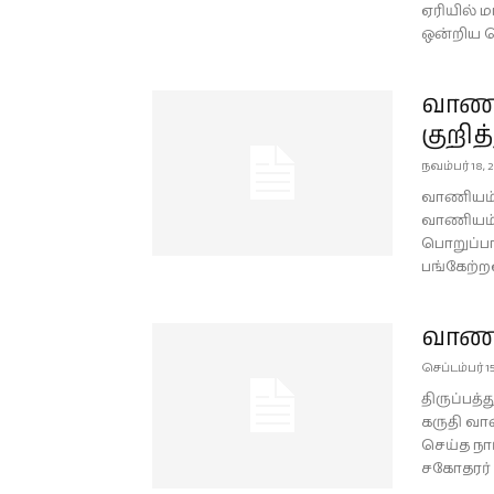
ஏரியில் ம
ஒன்றிய ப
வாணிய
குறித
நவம்பர் 18, 
வாணியம்ப
வாணியம்பா
பொறுப்பா
பங்கேற்ற
வாணி
செப்டம்பர் 15
திருப்பத
கருதி வா
செய்த நாம
சகோதரர் 