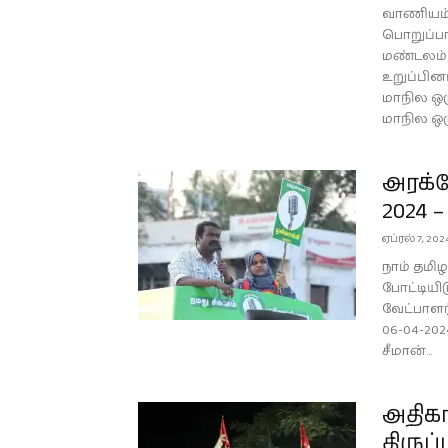
வாணியம்ப
பொறுப்பா
மண்டலம் 
உறுப்பின
மாநில ஒர
மாநில ஒர
அரக்
2024 –
ஏப்ரல் 7, 202
நாம் தமிழ
போட்டியி
வேட்பாளர
06-04-2
சீமான்...
அதிக
திருப