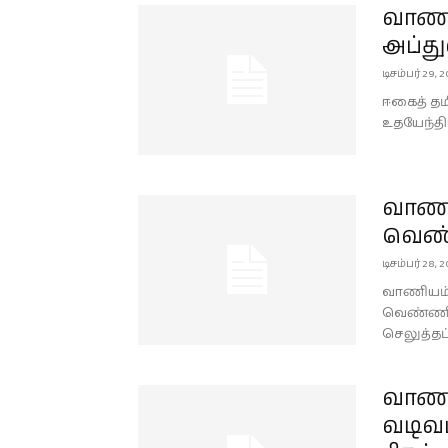
வாணி
அப்து
டிசம்பர் 29, 2
ஈகைத் தமி
உதயேந்தி
வாணி
வெண்
டிசம்பர் 28, 2
வாணியம்ப
வெண்ணிக
செலுத்தப்
வாணி
வடிவம