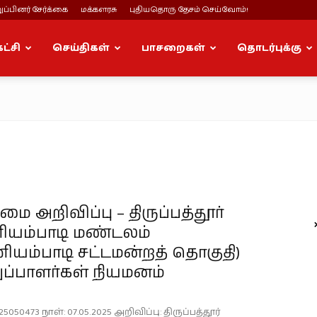
ப்பினர் சேர்க்கை
மக்களரசு
புதியதொரு தேசம் செய்வோம்!
கட்சி
செய்திகள்
பாசறைகள்
தொடர்புக்கு
 அறிவிப்பு – திருப்பத்தூர்
யம்பாடி மண்டலம்
யம்பாடி சட்டமன்றத் தொகுதி)
ப்பாளர்கள் நியமனம்
5050473 நாள்: 07.05.2025 அறிவிப்பு: திருப்பத்தூர்