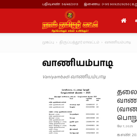
பதிவு எண் : 56/48/2013
இணைய : (+91) 9092529250 | உறு
நாம்
முகப்பு
திருப்பத்தூர் மாவட்டம்
வாணியம்பாடி
தமிழர்
வாணியம்பாடி
கட்சி
Vaniyambadi வாணியம்பாடி
தலைமை
வாணி
(வாணி
பொறு
மே 7, 2025
க.எண்: 202