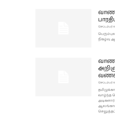
வாணி
பாரதி
செப்டம்பர் 15
பெரும்பு
நிகழ்வு 
வாணி
அறிஞ
வணக்க
செப்டம்பர் 15
தமிழுக்கா
வாழ்ந்த 
அடிகளார
ஆலங்காயம
செலுத்தப்