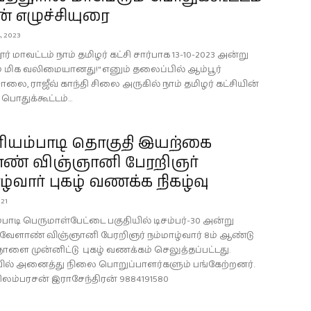
ான் எழுச்சியுரை
, 2023
ூர் மாவட்டம் நாம் தமிழர் கட்சி சார்பாக 13-10-2023 அன்று
் மிக வலிமையானது!" எனும் தலைப்பில் ஆம்பூர்
ாலை, ராஜீவ் காந்தி சிலை அருகில் நாம் தமிழர் கட்சியின்
பொதுக்கூட்டம்...
யம்பாடி தொகுதி இயற்கை
ண் விஞ்ஞானி பேரறிஞர்
ழ்வார் புகழ் வணக்க நிகழ்வு
021
ாடி பெருமாள்பேட்டை பகுதியில் டிசம்பர்-30 அன்று
ேளாண் விஞ்ஞானி பேரறிஞர் நம்மாழ்வார் 8ம் ஆண்டு
ாளை முன்னிட்டு புகழ் வணக்கம் செலுத்தப்பட்டது.
வில் அனைத்து நிலை பொறுப்பாளர்களும் பங்கேற்றனர்.
ிலம்பரசன் இராசேந்திரன் 9884191580