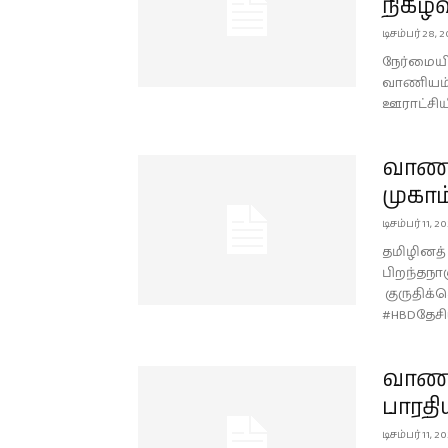
நிகழ்வ
டிசம்பர் 28, 2
நேர்மையி
வாணியம்பா
ஊராட்சியி
வாணி
முகாம
டிசம்பர் 11, 2
தமிழினத்
பிறந்தநா
குருதிக்
#HBDதேச
வாணி
பாரதி
டிசம்பர் 11, 2