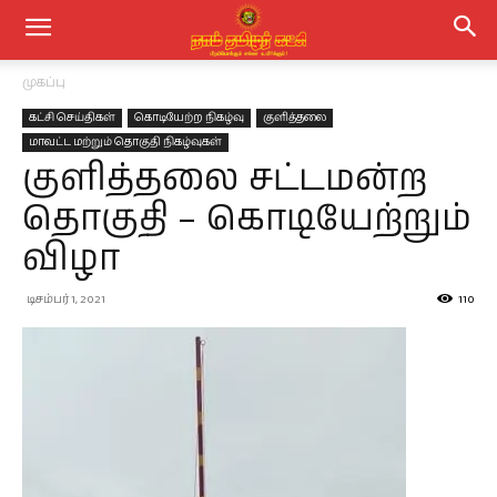
முகப்பு
கட்சி செய்திகள்
கொடியேற்ற நிகழ்வு
குளித்தலை
மாவட்ட மற்றும் தொகுதி நிகழ்வுகள்
குளித்தலை சட்டமன்ற
தொகுதி – கொடியேற்றும்
விழா
டிசம்பர் 1, 2021
110