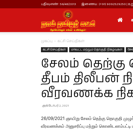
பதிவு எண் : 56/48/2013
இணைய : (+91) 9092529250 | உறு
நாம்
முகப்பு
கட்சி செய்திகள்
தமிழர்
கட்சி செய்திகள்
மாவட்ட மற்றும் தொகுதி நிகழ்வுகள்
சேல
சேலம் தெற்கு
கட்சி
தீபம் திலீபன்
வீரவணக்க நிக
அக்டோபர் 2, 2021
26/09/2021 ஞாயிறு சேலம் தெற்கு தொகுதி முழுக
வீரவணக்கம் அனுசரிப்பு மற்றும் கொண்டலாம்பட்டி ப