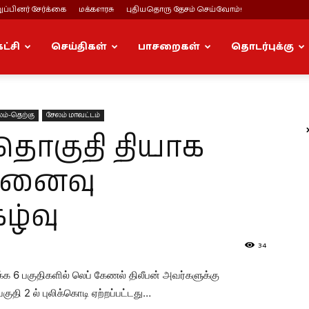
ப்பினர் சேர்க்கை
மக்களரசு
புதியதொரு தேசம் செய்வோம்!
கட்சி
செய்திகள்
பாசறைகள்
தொடர்புக்கு
ம்-தெற்கு
சேலம் மாவட்டம்
 தொகுதி தியாக
 நினைவு
ழ்வு
34
்க 6 பகுதிகளில் லெப் கேணல் திலீபன் அவர்களுக்கு
குதி 2 ல் புலிக்கொடி ஏற்றப்பட்டது…