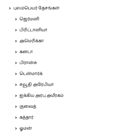
புலம்பெயர் தேசங்கள்
ஜெர்மனி
பிரிட்டானியா
அமெரிக்கா
கனடா
பிரான்சு
டென்மார்க்
சவூதி அரேபியா
ஐக்கிய அரபு அமீரகம்
குவைத்
கத்தார்
ஓமன்