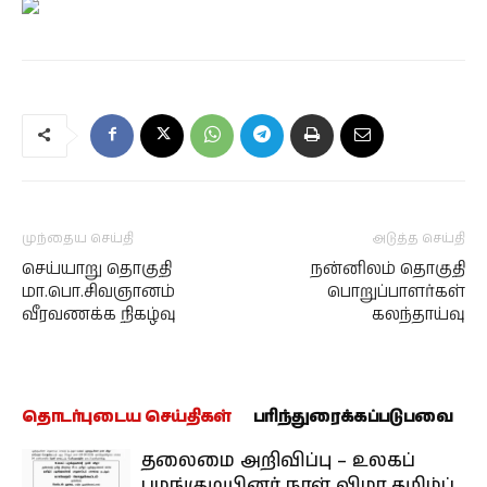
முந்தைய செய்தி
அடுத்த செய்தி
செய்யாறு தொகுதி
நன்னிலம் தொகுதி
மா.பொ.சிவஞானம்
பொறுப்பாளர்கள்
வீரவணக்க நிகழ்வு
கலந்தாய்வு
தொடர்புடைய செய்திகள்
பரிந்துரைக்கப்படுபவை
தலைமை அறிவிப்பு – உலகப்
பழங்குடியினர் நாள் விழா தமிழ்ப்