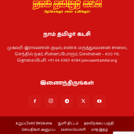
நாம் தமிழர் கட்சி
முகவரி: இராவணன் குடில், எண்.8. மருத்துவமனை சாலை,
செந்தில் நகர், சின்னப்போரூர், சென்னை – 600 116.
தொலைபேசி: +91 44 4380 4084
join.naamtamilar.org
இணைந்திருங்கள்
உறுப்பினர் சேர்க்கை
‘துளி’ திட்டம்
தரவிறக்கப் பகுதி
செய்திகள் அனுப்ப
வலையொளி
மாத இதழ்