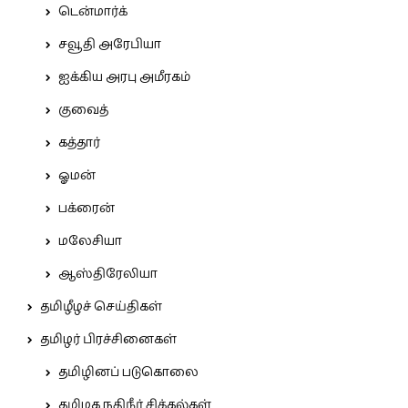
டென்மார்க்
சவூதி அரேபியா
ஐக்கிய அரபு அமீரகம்
குவைத்
கத்தார்
ஓமன்
பக்ரைன்
மலேசியா
ஆஸ்திரேலியா
தமிழீழச் செய்திகள்
தமிழர் பிரச்சினைகள்
தமிழினப் படுகொலை
தமிழக நதிநீர் சிக்கல்கள்