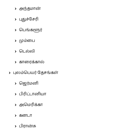
அந்தமான்
புதுச்சேரி
பெங்களூர்
மும்பை
டெல்லி
காரைக்கால்
புலம்பெயர் தேசங்கள்
ஜெர்மனி
பிரிட்டானியா
அமெரிக்கா
கனடா
பிரான்சு