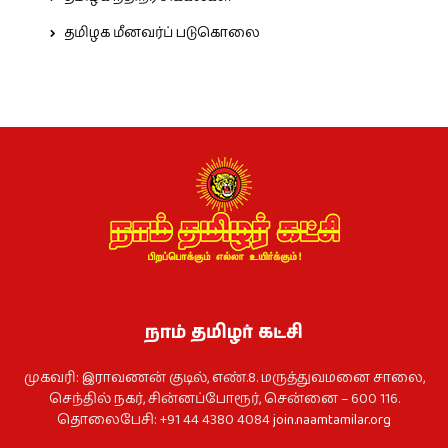
தமிழக மீனவர்ப் படுகொலை
நாம் தமிழர் கட்சி
முகவரி: இராவணன் குடில், எண்.8. மருத்துவமனை சாலை,
செந்தில் நகர், சின்னப்போரூர், சென்னை – 600 116.
தொலைபேசி: +91 44 4380 4084
join.naamtamilar.org