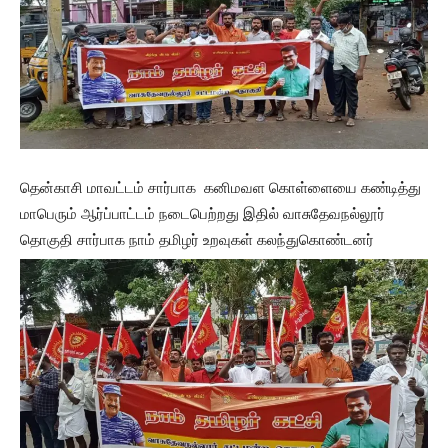
தென்காசி மாவட்டம் சார்பாக கனிமவள கொள்ளையை கண்டித்து
மாபெரும் ஆர்ப்பாட்டம் நடைபெற்றது இதில் வாசுதேவநல்லூர்
தொகுதி சார்பாக நாம் தமிழர் உறவுகள் கலந்துகொண்டனர்