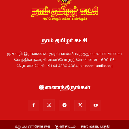
நாம் தமிழர் கட்சி
முகவரி: இராவணன் குடில், எண்.8. மருத்துவமனை சாலை,
செந்தில் நகர், சின்னப்போரூர், சென்னை – 600 116.
தொலைபேசி: +91 44 4380 4084
join.naamtamilar.org
இணைந்திருங்கள்
உறுப்பினர் சேர்க்கை
‘துளி’ திட்டம்
தரவிறக்கப் பகுதி