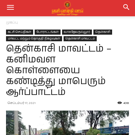
முகப்பு
கட்சி செய்திகள்
போராட்டங்கள்
வாசுதேவநல்லூர்
தென்காசி
மாவட்ட மற்றும் தொகுதி நிகழ்வுகள்
தென்காசி மாவட்டம்
தென்காசி மாவட்டம் –
கனிமவள
கொள்ளையை
கண்டித்து மாபெரும்
ஆர்ப்பாட்டம்
செப்டம்பர் 17, 2021
438