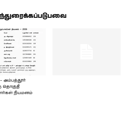
ிந்துரைக்கப்படுபவை
அம்பத்தூர்
் தொகுதி
ளர்கள் நியமனம்