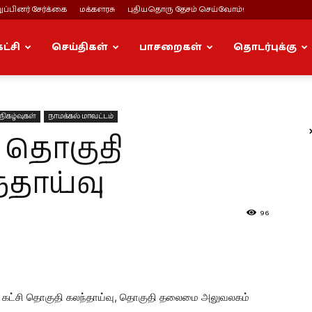
ப்பினர் சேர்க்கை
மக்களரசு
புதியதொரு தேசம் செய்வோம்!
கட்சி
செய்திகள்
பாசறைகள்
தொடர்புக்கு
நிகழ்வுகள்
நாமக்கல் மாவட்டம்
 தொகுதி
்தாய்வு
96
ிழர் கட்சி தொகுதி கலந்தாய்வு, தொகுதி தலைமை அலுவலகம்