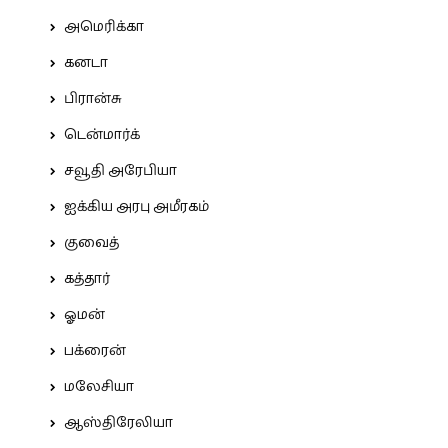
அமெரிக்கா
கனடா
பிரான்சு
டென்மார்க்
சவூதி அரேபியா
ஐக்கிய அரபு அமீரகம்
குவைத்
கத்தார்
ஓமன்
பக்ரைன்
மலேசியா
ஆஸ்திரேலியா