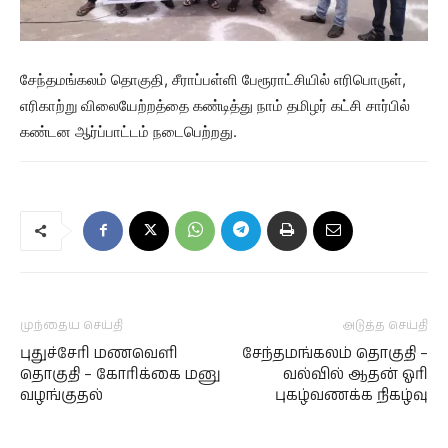
சேந்தமங்கலம் தொகுதி, சீராப்பள்ளி பேரூராட்சியில் எரிபொருள்,
எரிகாற்று விலையேற்றத்தை கண்டித்து நாம் தமிழர் கட்சி சார்பில்
கண்டன ஆர்ப்பாட்டம் நடைபெற்றது.
முந்தைய செய்தி
அடுத்த செய்தி
புதுச்சேரி மணவெளி
சேந்தமங்கலம் தொகுதி –
தொகுதி – கோரிக்கை மனு
வல்வில் ஆதன் ஓரி
வழங்குதல்
புகழ்வணக்க நிகழ்வு