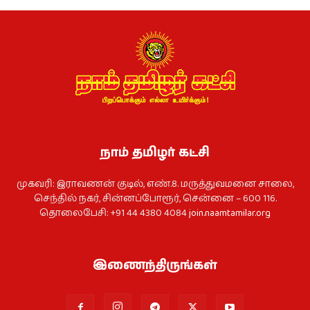
நாம் தமிழர் கட்சி
முகவரி: இராவணன் குடில், எண்.8. மருத்துவமனை சாலை,
செந்தில் நகர், சின்னப்போரூர், சென்னை – 600 116.
தொலைபேசி: +91 44 4380 4084
join.naamtamilar.org
இணைந்திருங்கள்