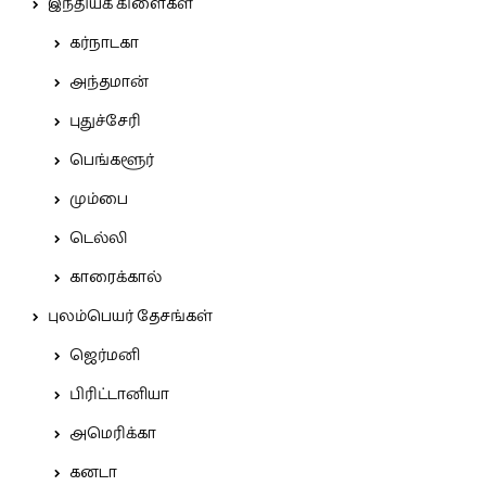
இந்தியக் கிளைகள்
கர்நாடகா
அந்தமான்
புதுச்சேரி
பெங்களூர்
மும்பை
டெல்லி
காரைக்கால்
புலம்பெயர் தேசங்கள்
ஜெர்மனி
பிரிட்டானியா
அமெரிக்கா
கனடா