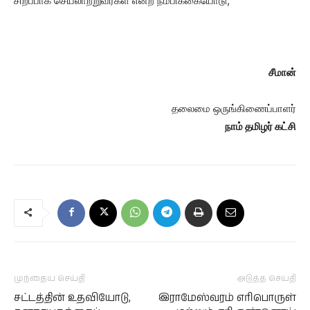
சிறப்பாக செயலாற்றுவீர்கள் என்ற நம்பிக்கையோடு,
சீமான்
தலைமை ஒருங்கிணைப்பாளர்
நாம் தமிழர் கட்சி
முந்தைய செய்தி
அடுத்த செய்தி
சட்டத்தின் உதவியோடு,
இராமேஸ்வரம் எரிபொருள்