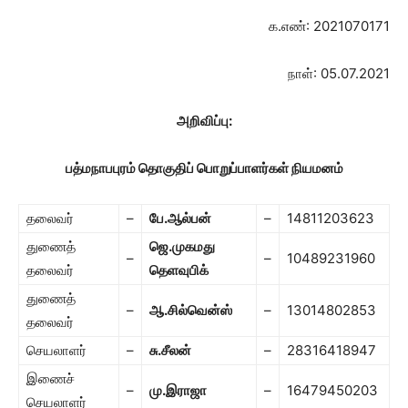
க.எண்: 2021070171
நாள்: 05.07.2021
அறிவிப்பு:
பத்மநாபபுரம்
தொகுதிப்
பொறுப்பாளர்கள் நியமனம்
தலைவர்
–
பே.ஆல்பன்
–
14811203623
துணைத்
ஜெ.முகமது
–
–
10489231960
தலைவர்
தெளவுபிக்
துணைத்
–
ஆ.சில்வென்ஸ்
–
13014802853
தலைவர்
செயலாளர்
–
சு.சீலன்
–
28316418947
இணைச்
–
மு.இராஜா
–
16479450203
செயலாளர்