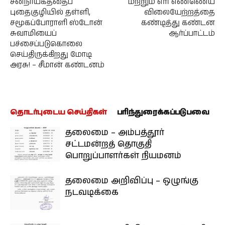
சனநாயகத்தைப்
மற்றும் எரி எண்ணெய்
புதைகுழியில் தள்ளி,
விலையேற்றத்தை
சமூகப்போராளி ஸ்டோன்
கண்டித்து கண்டன
சுவாமியைப்
ஆர்ப்பாட்டம்
பச்சைப்படுகொலை
செய்திருக்கிறது மோடி
அரசு! – சீமான் கண்டனம்
தொடர்புடைய செய்திகள்
பரிந்துரைக்கப்படுபவை
தலைமை – அம்பத்தூர்
சட்டமன்றத் தொகுதி
பொறுப்பாளர்கள் நியமனம்
தலைமை அறிவிப்பு – ஒழுங்கு
நடவடிக்கை