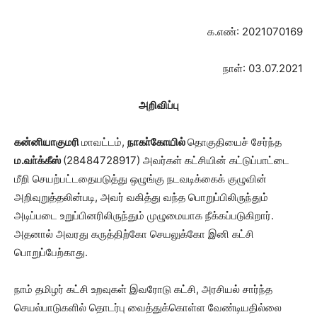
க.எண்: 2021070169
நாள்: 03.07.2021
அறிவிப்பு
கன்னியாகுமரி
மாவட்டம்,
நாகா்கோயில்
தொகுதியைச் சேர்ந்த
ம.வா்க்கீஸ்
(28484728917) அவர்கள் கட்சியின் கட்டுப்பாட்டை
மீறி செயற்பட்டதையடுத்து ஒழுங்கு நடவடிக்கைக் குழுவின்
அறிவுறுத்தலின்படி, அவர் வகித்து வந்த பொறுப்பிலிருந்தும்
அடிப்படை உறுப்பினரிலிருந்தும் முழுமையாக நீக்கப்படுகிறார்.
அதனால் அவரது கருத்திற்கோ செயலுக்கோ இனி கட்சி
பொறுப்பேற்காது.
நாம் தமிழர் கட்சி உறவுகள் இவரோடு கட்சி, அரசியல் சார்ந்த
செயல்பாடுகளில் தொடர்பு வைத்துக்கொள்ள வேண்டியதில்லை