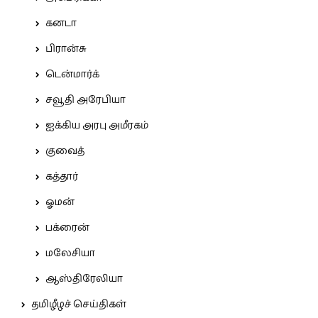
கனடா
பிரான்சு
டென்மார்க்
சவூதி அரேபியா
ஐக்கிய அரபு அமீரகம்
குவைத்
கத்தார்
ஓமன்
பக்ரைன்
மலேசியா
ஆஸ்திரேலியா
தமிழீழச் செய்திகள்