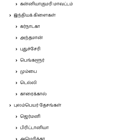
கன்னியாகுமரி மாவட்டம்
இந்தியக் கிளைகள்
கர்நாடகா
அந்தமான்
புதுச்சேரி
பெங்களூர்
மும்பை
டெல்லி
காரைக்கால்
புலம்பெயர் தேசங்கள்
ஜெர்மனி
பிரிட்டானியா
அமெரிக்கா