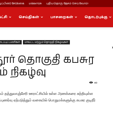
ப்பினர் சேர்க்கை
மக்களரசு
புதியதொரு தேசம் செய்வோம்!
கட்சி
செய்திகள்
பாசறைகள்
தொடர்புக்கு
ப்புப் பணிகள்
மாவட்ட மற்றும் தொகுதி நிகழ்வுகள்
ூர் தொகுதி கபசுர
ம் நிகழ்வு
40
ம் தத்துவாஞ்சேரி ஊராட்சியில் உள்ள அணக்கரை சுற்றியுள்ள
்வு ஏற்படுத்தும் வகையில் பொதுமக்களுக்கு கபசுர குடிநீர்