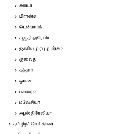
கனடா
பிரான்சு
டென்மார்க்
சவூதி அரேபியா
ஐக்கிய அரபு அமீரகம்
குவைத்
கத்தார்
ஓமன்
பக்ரைன்
மலேசியா
ஆஸ்திரேலியா
தமிழீழச் செய்திகள்