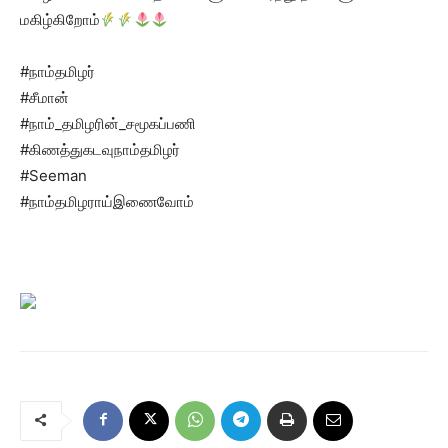
மகிழ்கிறோம்
#நாம்தமிழர்
#சீமான்
#நாம்_தமிழரின்_சமூகப்பணி
#கிணத்துகடவுநாம்தமிழர்
#Seeman
#நாம்தமிழராய்இணைவோம்