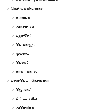
இந்தியக் கிளைகள்
கர்நாடகா
அந்தமான்
புதுச்சேரி
பெங்களூர்
மும்பை
டெல்லி
காரைக்கால்
புலம்பெயர் தேசங்கள்
ஜெர்மனி
பிரிட்டானியா
அமெரிக்கா