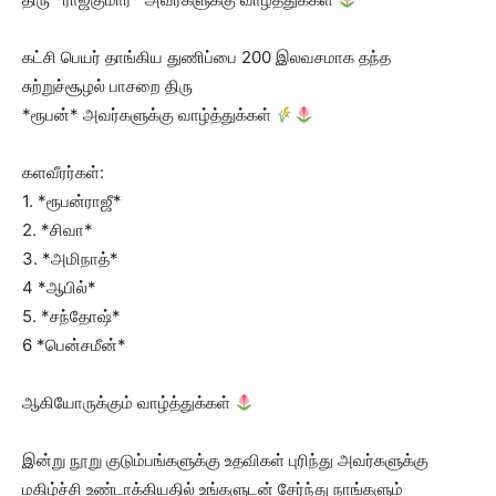
கட்சி பெயர் தாங்கிய துணிப்பை 200 இலவசமாக தந்த
சுற்றுச்சூழல் பாசறை திரு
*ரூபன்* அவர்களுக்கு வாழ்த்துக்கள்
களவீரர்கள்:
1. *ரூபன்ராஜீ*
2. *சிவா*
3. *அமிநாத்*
4 *ஆபில்*
5. *சந்தோஷ்*
6 *பென்சமீன்*
ஆகியோருக்கும் வாழ்த்துக்கள்
இன்று நூறு குடும்பங்களுக்கு உதவிகள் புரிந்து அவர்களுக்கு
மகிழ்ச்சி உண்டாக்கியதில் உங்களுடன் சேர்ந்து நாங்களும்