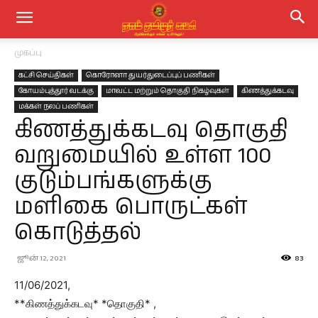
முகப்பு
கட்சி செய்திகள்
கொரோனா துயர்துடைப்புப் பணிகள்
கோயம்புத்தூர் வடக்கு
மாவட்ட மற்றும் தொகுதி நிகழ்வுகள்
கிணத்துக்கடவு
மக்கள் நலப் பணிகள்
கிணத்துக்கடவு தொகுதி
வறுமையில் உள்ள 100
குடும்பங்களுக்கு
மளிகை பொருட்கள்
கொடுத்தல்
ஜூன் 12, 2021
83
11/06/2021,
**கிணத்துக்கடவு* *தொகுதி* ,