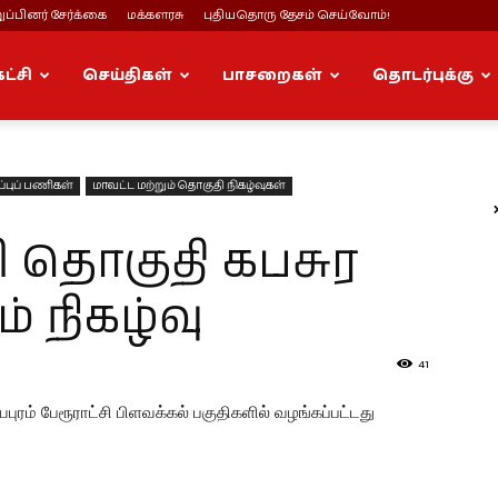
ப்பினர் சேர்க்கை
மக்களரசு
புதியதொரு தேசம் செய்வோம்!
கட்சி
செய்திகள்
பாசறைகள்
தொடர்புக்கு
புப் பணிகள்
மாவட்ட மற்றும் தொகுதி நிகழ்வுகள்
 தொகுதி கபசுர
ம் நிகழ்வு
41
ம் பேரூராட்சி பிளவக்கல் பகுதிகளில் வழங்கப்பட்டது