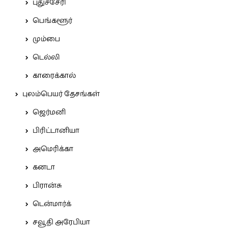
புதுச்சேரி
பெங்களூர்
மும்பை
டெல்லி
காரைக்கால்
புலம்பெயர் தேசங்கள்
ஜெர்மனி
பிரிட்டானியா
அமெரிக்கா
கனடா
பிரான்சு
டென்மார்க்
சவூதி அரேபியா