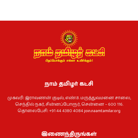
நாம் தமிழர் கட்சி
முகவரி: இராவணன் குடில், எண்.8. மருத்துவமனை சாலை,
செந்தில் நகர், சின்னப்போரூர், சென்னை – 600 116.
தொலைபேசி: +91 44 4380 4084
join.naamtamilar.org
இணைந்திருங்கள்