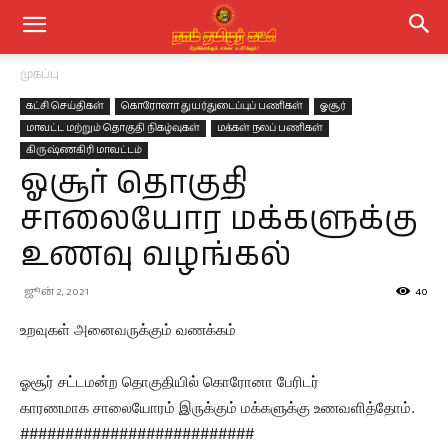
முகப்பு
கட்சி செய்திகள்
கொரோனா துயர்துடைப்புப் பணிகள்
ஓசூர்
மாவட்ட மற்றும் தொகுதி நிகழ்வுகள்
மக்கள் நலப் பணிகள்
கிருஷ்ணகிரி மாவட்டம்
ஓசூர் தொகுதி
சாலையோர மக்களுக்கு
உணவு வழங்கல்
ஜூன் 2, 2021
40
உறவுகள் அனைவருக்கும் வணக்கம்
ஓசூர் சட்டமன்ற தொகுதியில் கொரோனா பேரிடர்
காரணமாக சாலையோரம் இருக்கும் மக்களுக்கு உணவளித்தோம்.
##########################