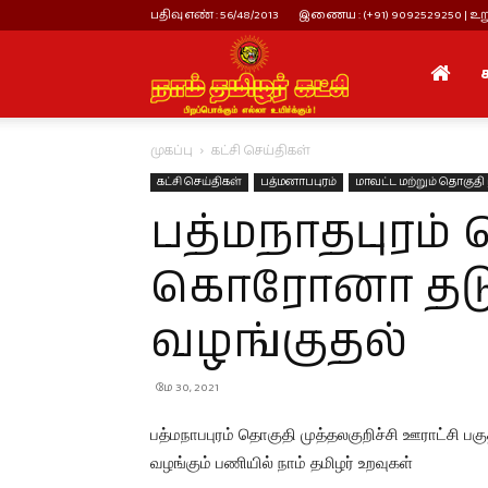
பதிவு எண் : 56/48/2013
இணைய : (+91) 9092529250 | உறு
நாம்
முகப்பு
கட்சி செய்திகள்
தமிழர்
கட்சி செய்திகள்
பத்மனாபபுரம்
மாவட்ட மற்றும் தொகுதி 
பத்மநாதபுரம்
கட்சி
கொரோனா தடுப்ப
வழங்குதல்
மே 30, 2021
பத்மநாபபுரம் தொகுதி முத்தலகுறிச்சி ஊராட்சி பகு
வழங்கும் பணியில் நாம் தமிழர் உறவுகள்