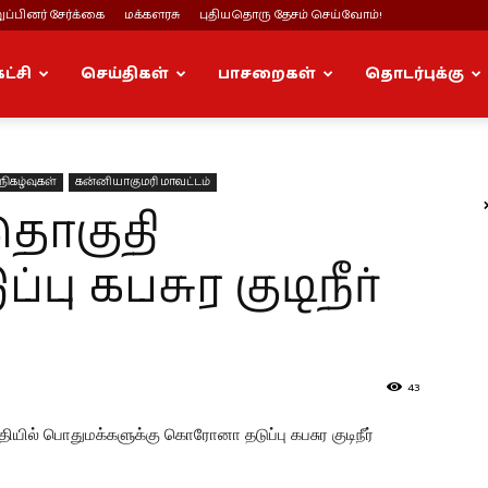
ப்பினர் சேர்க்கை
மக்களரசு
புதியதொரு தேசம் செய்வோம்!
கட்சி
செய்திகள்
பாசறைகள்
தொடர்புக்கு
நிகழ்வுகள்
கன்னியாகுமரி மாவட்டம்
 தொகுதி
ு கபசுர குடிநீர்
43
தியில் பொதுமக்களுக்கு கொரோனா தடுப்பு கபசுர குடிநீர்