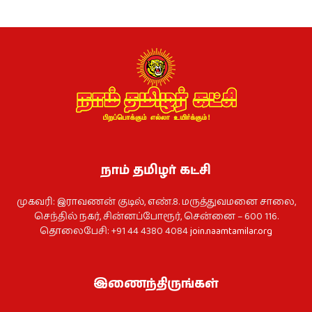
நாம் தமிழர் கட்சி
முகவரி: இராவணன் குடில், எண்.8. மருத்துவமனை சாலை,
செந்தில் நகர், சின்னப்போரூர், சென்னை – 600 116.
தொலைபேசி: +91 44 4380 4084
join.naamtamilar.org
இணைந்திருங்கள்