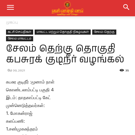
முகப்பு
கட்சி செய்திகள்
மாவட்ட மற்றும் தொகுதி நிகழ்வுகள்
சேலம்-தெற்கு
சேலம் மாவட்டம்
சேலம் தெற்கு தொகுதி
கபசுரக் குடிநீர் வழங்கல்
மே 30, 2021
35
கபசுர குடிநீர் :மூனாம் நாள்
கொண்டலாம்பட்டி பகுதி 4
இடம்: தாதகாப்பட்டி கேட்
முன்னெடுத்தவர்கள்:
1. மோகன்ராஜ்
களப்பணி:
1.சண்முகசுந்தரம்