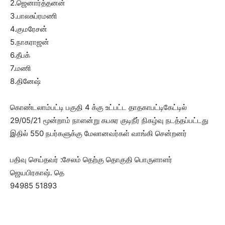
2.ஜெனார்த்தனன்
3.பாலசுப்ரமணி
4.குமரேசன்
5.நாகராஜன்
6.தீபக்
7.மணி
8.தினேஷ்
கொண்டலாம்பட்டி பகுதி 4 க்கு உட்பட்ட தாதகாபட்டிகேட்டில்
29/05/21 மூன்றாம் நாளன்று கபசுர குடிநீர் நிகழ்வு நடத்தப்பட்டது
இதில் 550 நபர்களுக்கு மேலானவர்கள் வாங்கி சென்றனர்
பதிவு செய்தவர் :சேலம் தெற்கு தொகுதி பொருளாளர்
ஜெயபிரகாஷ். தெ
94985 51893