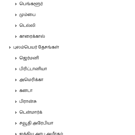
பெங்களூர்
மும்பை
டெல்லி
காரைக்கால்
புலம்பெயர் தேசங்கள்
ஜெர்மனி
பிரிட்டானியா
அமெரிக்கா
கனடா
பிரான்சு
டென்மார்க்
சவூதி அரேபியா
ஐக்கிய அரபு அமீரகம்