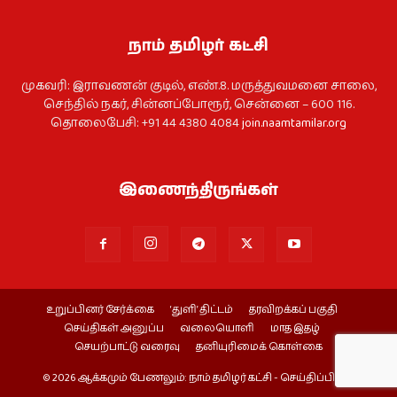
நாம் தமிழர் கட்சி
முகவரி: இராவணன் குடில், எண்.8. மருத்துவமனை சாலை,
செந்தில் நகர், சின்னப்போரூர், சென்னை – 600 116.
தொலைபேசி: +91 44 4380 4084
join.naamtamilar.org
இணைந்திருங்கள்
உறுப்பினர் சேர்க்கை
‘துளி’ திட்டம்
தரவிறக்கப் பகுதி
செய்திகள் அனுப்ப
வலையொளி
மாத இதழ்
செயற்பாட்டு வரைவு
தனியுரிமைக் கொள்கை
© 2026 ஆக்கமும் பேணலும்: நாம் தமிழர் கட்சி - செய்திப்பிரிவு