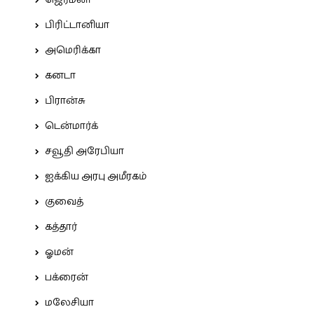
ஜெர்மனி
பிரிட்டானியா
அமெரிக்கா
கனடா
பிரான்சு
டென்மார்க்
சவூதி அரேபியா
ஐக்கிய அரபு அமீரகம்
குவைத்
கத்தார்
ஓமன்
பக்ரைன்
மலேசியா