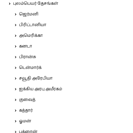
புலம்பெயர் தேசங்கள்
ஜெர்மனி
பிரிட்டானியா
அமெரிக்கா
கனடா
பிரான்சு
டென்மார்க்
சவூதி அரேபியா
ஐக்கிய அரபு அமீரகம்
குவைத்
கத்தார்
ஓமன்
பக்ரைன்