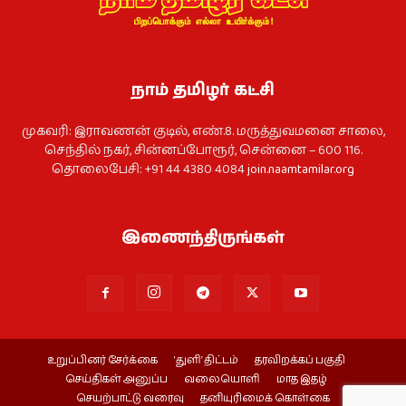
நாம் தமிழர் கட்சி
முகவரி: இராவணன் குடில், எண்.8. மருத்துவமனை சாலை,
செந்தில் நகர், சின்னப்போரூர், சென்னை – 600 116.
தொலைபேசி: +91 44 4380 4084
join.naamtamilar.org
இணைந்திருங்கள்
உறுப்பினர் சேர்க்கை
‘துளி’ திட்டம்
தரவிறக்கப் பகுதி
செய்திகள் அனுப்ப
வலையொளி
மாத இதழ்
செயற்பாட்டு வரைவு
தனியுரிமைக் கொள்கை