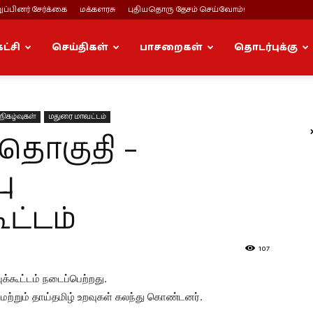
ப்பினர் சேர்க்கை
மக்களரசு
புதியதொரு தேசம் செய்வோம்!
கட்சி
செய்திகள்
பாசறைகள்
தொடர்புக்கு
நிகழ்வுகள்
மதுரை மாவட்டம்
தொகுதி –
ு
ட்டம்
107
க்கூட்டம் நடைப்பெற்றது.
மற்றும் தாய்தமிழ் உறவுகள் கலந்து கொண்டனர்.