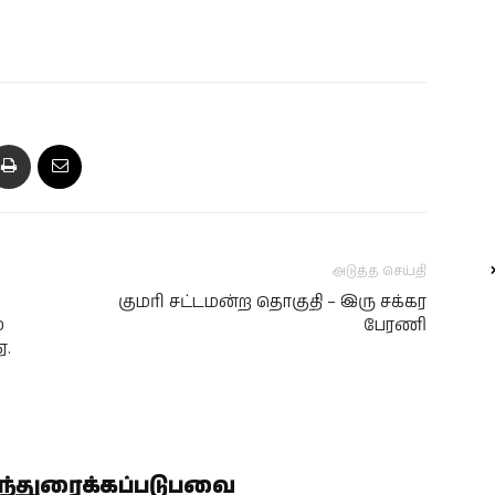
அடுத்த செய்தி
குமரி சட்டமன்ற தொகுதி – இரு சக்கர
்
பேரணி
ஏ.
ிந்துரைக்கப்படுபவை