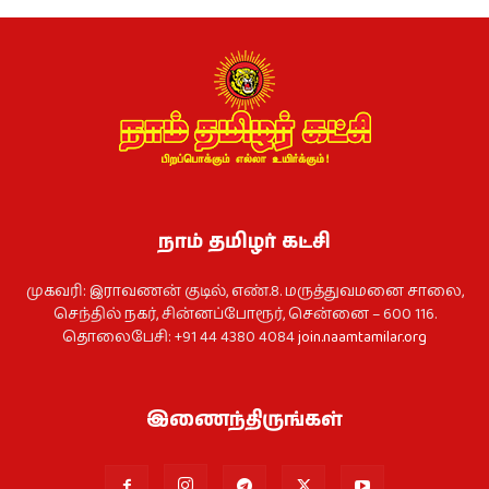
நாம் தமிழர் கட்சி
முகவரி: இராவணன் குடில், எண்.8. மருத்துவமனை சாலை,
செந்தில் நகர், சின்னப்போரூர், சென்னை – 600 116.
தொலைபேசி: +91 44 4380 4084
join.naamtamilar.org
இணைந்திருங்கள்