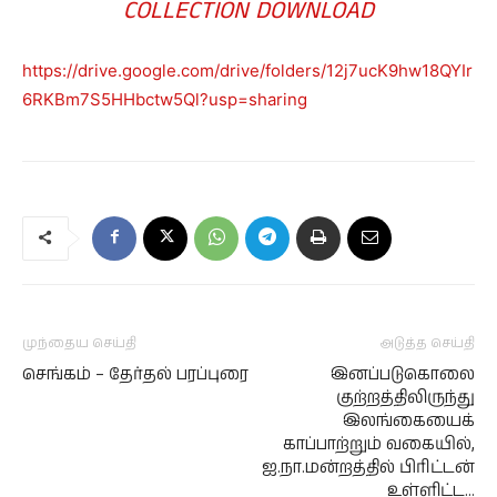
COLLECTION DOWNLOAD
https://drive.google.com/drive/folders/12j7ucK9hw18QYIr
6RKBm7S5HHbctw5Ql?usp=sharing
முந்தைய செய்தி
அடுத்த செய்தி
செங்கம் – தேர்தல் பரப்புரை
இனப்படுகொலை
குற்றத்திலிருந்து
இலங்கையைக்
காப்பாற்றும் வகையில்,
ஐ.நா.மன்றத்தில் பிரிட்டன்
உள்ளிட்ட…