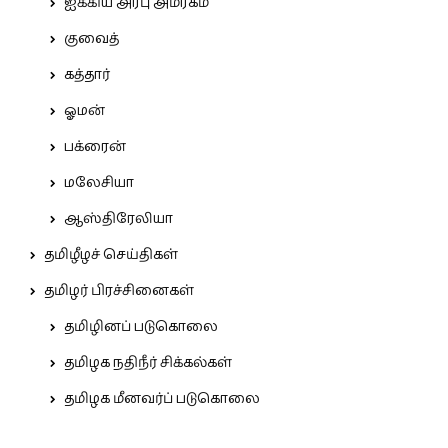
ஐக்கிய அரபு அமீரகம்
குவைத்
கத்தார்
ஓமன்
பக்ரைன்
மலேசியா
ஆஸ்திரேலியா
தமிழீழச் செய்திகள்
தமிழர் பிரச்சினைகள்
தமிழினப் படுகொலை
தமிழக நதிநீர் சிக்கல்கள்
தமிழக மீனவர்ப் படுகொலை