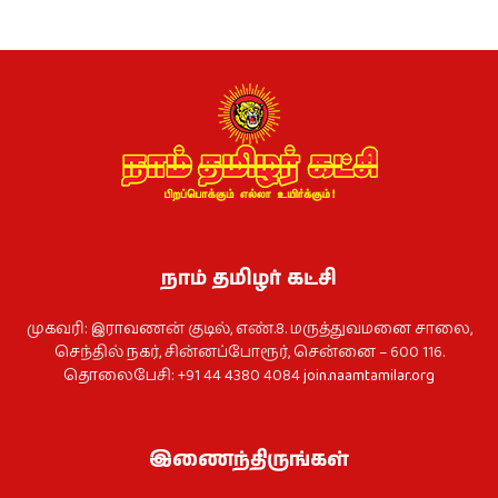
நாம் தமிழர் கட்சி
முகவரி: இராவணன் குடில், எண்.8. மருத்துவமனை சாலை,
செந்தில் நகர், சின்னப்போரூர், சென்னை – 600 116.
தொலைபேசி: +91 44 4380 4084
join.naamtamilar.org
இணைந்திருங்கள்