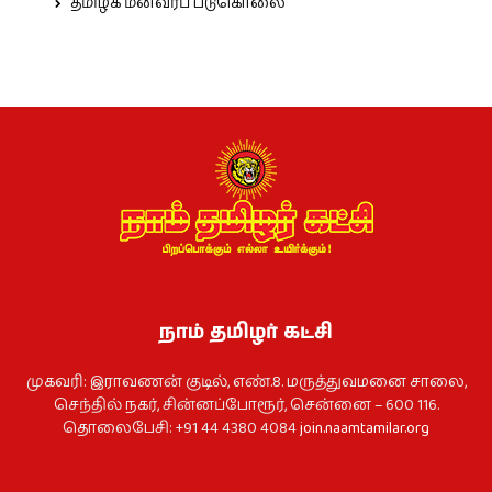
தமிழக மீனவர்ப் படுகொலை
நாம் தமிழர் கட்சி
முகவரி: இராவணன் குடில், எண்.8. மருத்துவமனை சாலை,
செந்தில் நகர், சின்னப்போரூர், சென்னை – 600 116.
தொலைபேசி: +91 44 4380 4084
join.naamtamilar.org