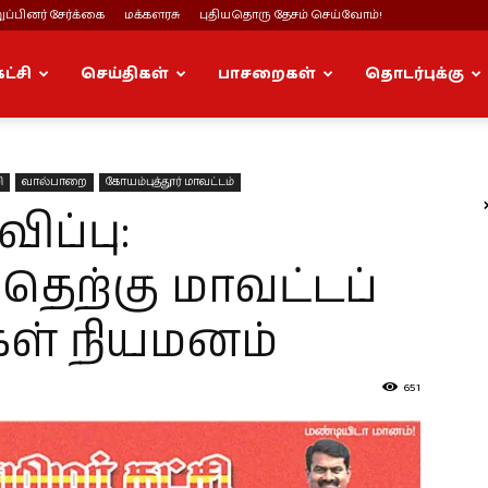
ப்பினர் சேர்க்கை
மக்களரசு
புதியதொரு தேசம் செய்வோம்!
கட்சி
செய்திகள்
பாசறைகள்
தொடர்புக்கு
ி
வால்பாறை
கோயம்புத்தூர் மாவட்டம்
ப்பு:
 தெற்கு மாவட்டப்
ள் நியமனம்
651