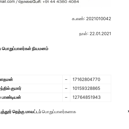
க.எண்: 2021010042
நாள்: 22.01.2021
ப் பொறுப்பாளர்கள் நியமனம்
ெளதமன்
–
17162804770
்தில் குமார்
–
10159328865
் பாண்டியன்
–
12764851943
புத்தூர் தெற்கு மாவட்டப்
பொறுப்பாளர்களாக