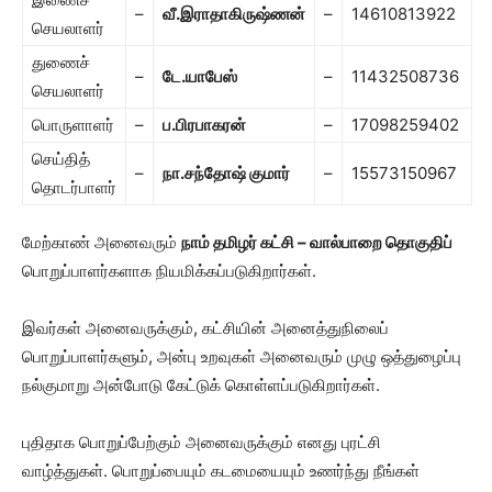
–
வீ.இராதாகிருஷ்ணன்
–
14610813922
செயலாளர்
துணைச்
–
டே.யாபேஸ்
–
11432508736
செயலாளர்
பொருளாளர்
–
ப.பிரபாகரன்
–
17098259402
செய்தித்
–
நா.சந்தோஷ் குமார்
–
15573150967
தொடர்பாளர்
மேற்காண் அனைவரும்
நாம் தமிழர் கட்சி – வால்பாறை தொகுதிப்
பொறுப்பாளர்களாக நியமிக்கப்படுகிறார்கள்.
இவர்கள் அனைவருக்கும், கட்சியின் அனைத்துநிலைப்
பொறுப்பாளர்களும், அன்பு உறவுகள் அனைவரும் முழு ஒத்துழைப்பு
நல்குமாறு அன்போடு கேட்டுக் கொள்ளப்படுகிறார்கள்.
புதிதாக பொறுப்பேற்கும் அனைவருக்கும் எனது புரட்சி
வாழ்த்துகள். பொறுப்பையும் கடமையையும் உணர்ந்து நீங்கள்