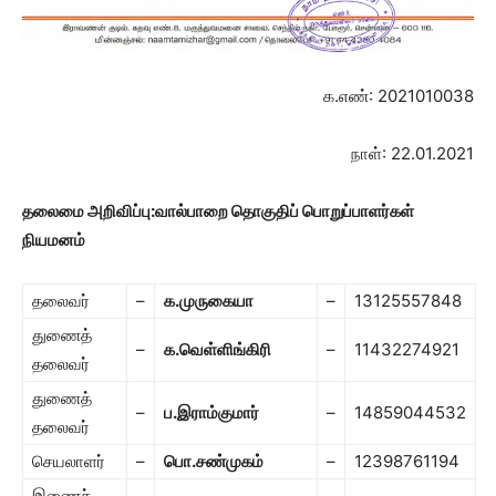
க.எண்: 2021010038
நாள்: 22.01.2021
தலைமை அறிவிப்பு:
வால்பாறை தொகுதிப்
பொறுப்பாளர்கள்
நியமனம்
தலைவர்
–
க.முருகையா
–
13125557848
துணைத்
–
க.வெள்ளிங்கிரி
–
11432274921
தலைவர்
துணைத்
–
ப.இராம்குமார்
–
14859044532
தலைவர்
செயலாளர்
–
பொ.சண்முகம்
–
12398761194
இணைச்