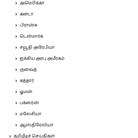
அமெரிக்கா
கனடா
பிரான்சு
டென்மார்க்
சவூதி அரேபியா
ஐக்கிய அரபு அமீரகம்
குவைத்
கத்தார்
ஓமன்
பக்ரைன்
மலேசியா
ஆஸ்திரேலியா
தமிழீழச் செய்திகள்