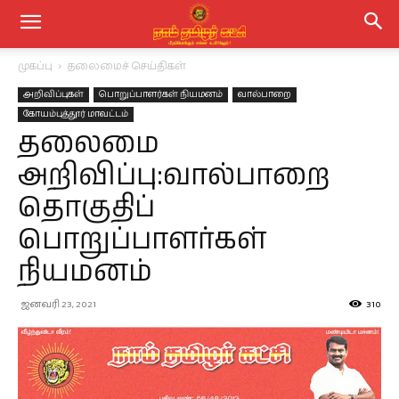
முகப்பு
தலைமைச் செய்திகள்
அறிவிப்புகள்
பொறுப்பாளர்கள் நியமனம்
வால்பாறை
கோயம்புத்தூர் மாவட்டம்
தலைமை
அறிவிப்பு:வால்பாறை
தொகுதிப்
பொறுப்பாளர்கள்
நியமனம்
ஜனவரி 23, 2021
310