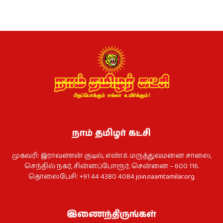
நாம் தமிழர் கட்சி
முகவரி: இராவணன் குடில், எண்.8. மருத்துவமனை சாலை,
செந்தில் நகர், சின்னப்போரூர், சென்னை – 600 116.
தொலைபேசி: +91 44 4380 4084
join.naamtamilar.org
இணைந்திருங்கள்