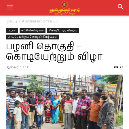
முகப்பு
திண்டுக்கல் மாவட்டம்
பழனி
கட்சி செய்திகள்
கொடியேற்ற நிகழ்வு
மாவட்ட மற்றும் தொகுதி நிகழ்வுகள்
பழனி தொகுதி –
கொடியேற்றும் விழா
ஜனவரி 3, 2021
95