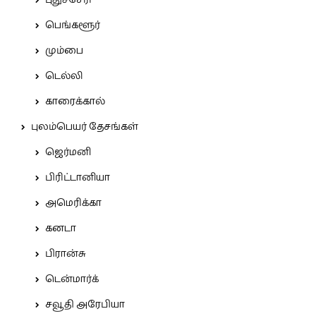
பெங்களூர்
மும்பை
டெல்லி
காரைக்கால்
புலம்பெயர் தேசங்கள்
ஜெர்மனி
பிரிட்டானியா
அமெரிக்கா
கனடா
பிரான்சு
டென்மார்க்
சவூதி அரேபியா