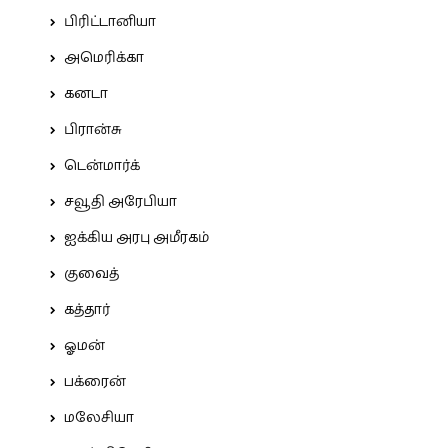
பிரிட்டானியா
அமெரிக்கா
கனடா
பிரான்சு
டென்மார்க்
சவூதி அரேபியா
ஐக்கிய அரபு அமீரகம்
குவைத்
கத்தார்
ஓமன்
பக்ரைன்
மலேசியா