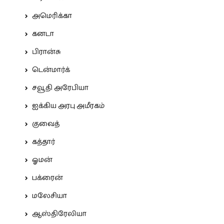
அமெரிக்கா
கனடா
பிரான்சு
டென்மார்க்
சவூதி அரேபியா
ஐக்கிய அரபு அமீரகம்
குவைத்
கத்தார்
ஓமன்
பக்ரைன்
மலேசியா
ஆஸ்திரேலியா