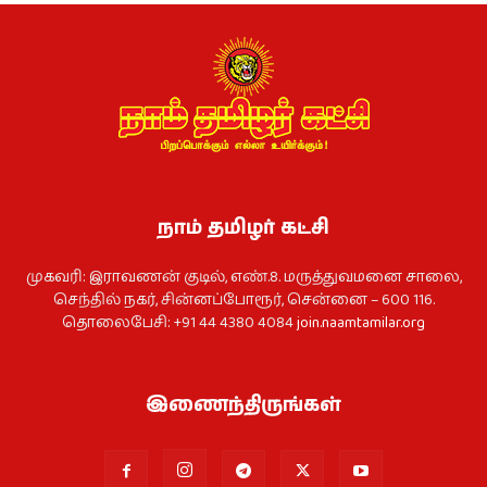
நாம் தமிழர் கட்சி
முகவரி: இராவணன் குடில், எண்.8. மருத்துவமனை சாலை,
செந்தில் நகர், சின்னப்போரூர், சென்னை – 600 116.
தொலைபேசி: +91 44 4380 4084
join.naamtamilar.org
இணைந்திருங்கள்