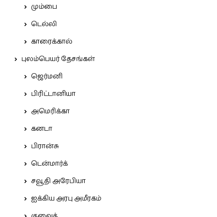
மும்பை
டெல்லி
காரைக்கால்
புலம்பெயர் தேசங்கள்
ஜெர்மனி
பிரிட்டானியா
அமெரிக்கா
கனடா
பிரான்சு
டென்மார்க்
சவூதி அரேபியா
ஐக்கிய அரபு அமீரகம்
குவைத்