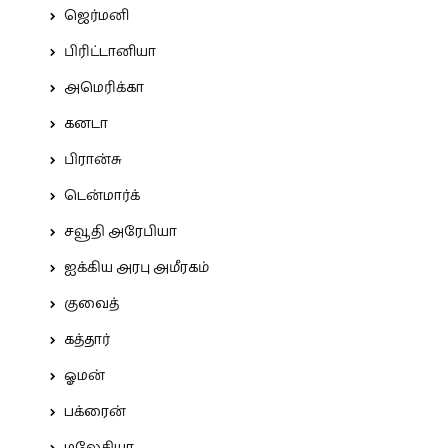
ஜெர்மனி
பிரிட்டானியா
அமெரிக்கா
கனடா
பிரான்சு
டென்மார்க்
சவூதி அரேபியா
ஐக்கிய அரபு அமீரகம்
குவைத்
கத்தார்
ஓமன்
பக்ரைன்