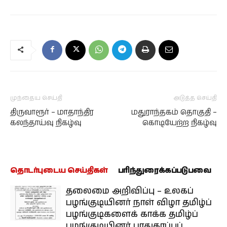
முந்தைய செய்தி
அடுத்த செய்தி
திருவாரூர் – மாதாந்திர
மதுராந்தகம் தொகுதி –
கலந்தாய்வு நிகழ்வு
கொடியேற்ற நிகழ்வு
தொடர்புடைய செய்திகள்
பரிந்துரைக்கப்படுபவை
தலைமை அறிவிப்பு – உலகப்
பழங்குடியினர் நாள் விழா தமிழ்ப்
பழங்குடிகளைக் காக்க தமிழ்ப்
பழங்குடியினர் பாதுகாப்புப்