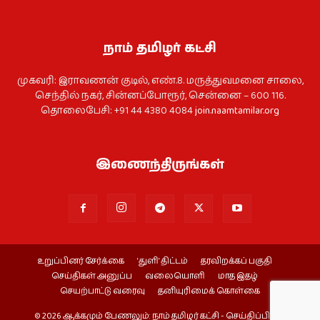
நாம் தமிழர் கட்சி
முகவரி: இராவணன் குடில், எண்.8. மருத்துவமனை சாலை,
செந்தில் நகர், சின்னப்போரூர், சென்னை – 600 116.
தொலைபேசி: +91 44 4380 4084
join.naamtamilar.org
இணைந்திருங்கள்
உறுப்பினர் சேர்க்கை
‘துளி’ திட்டம்
தரவிறக்கப் பகுதி
செய்திகள் அனுப்ப
வலையொளி
மாத இதழ்
செயற்பாட்டு வரைவு
தனியுரிமைக் கொள்கை
© 2026 ஆக்கமும் பேணலும்: நாம் தமிழர் கட்சி - செய்திப்பிரிவு