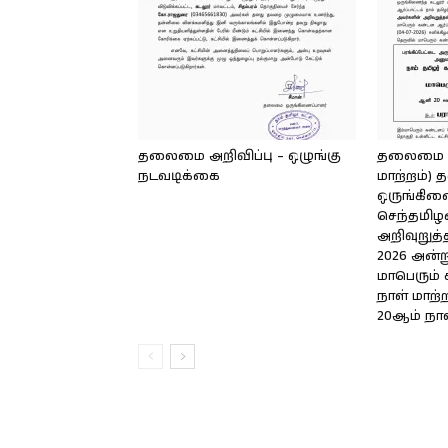
தலைமை அறிவிப்பு – ஒழுங்கு
தலைமை அற
நடவடிக்கை
மாற்றம்
ஒருங்கிண
செந்தமிழன
அறிவுறுத்த
2026 அன்று
மாபெரும் 
நாள் மாற்
20ஆம் நாள்