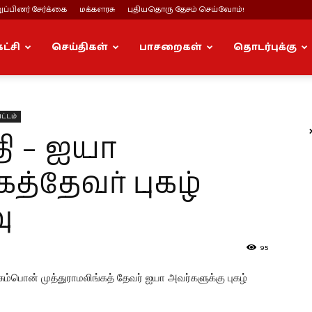
ப்பினர் சேர்க்கை
மக்களரசு
புதியதொரு தேசம் செய்வோம்!
கட்சி
செய்திகள்
பாசறைகள்
தொடர்புக்கு
ட்டம்
ி – ஐயா
கத்தேவர் புகழ்
ு
95
பசும்பொன் முத்துராமலிங்கத் தேவர் ஐயா அவர்களுக்கு புகழ்