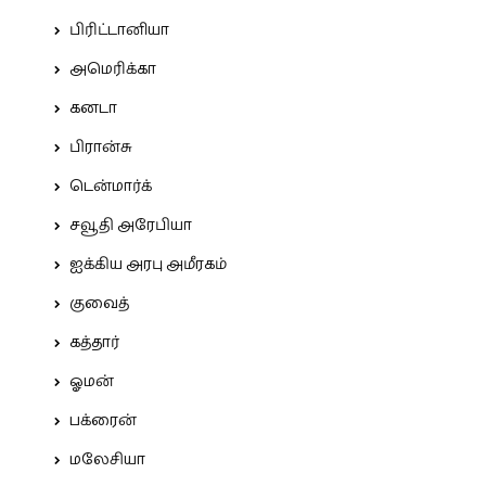
பிரிட்டானியா
அமெரிக்கா
கனடா
பிரான்சு
டென்மார்க்
சவூதி அரேபியா
ஐக்கிய அரபு அமீரகம்
குவைத்
கத்தார்
ஓமன்
பக்ரைன்
மலேசியா