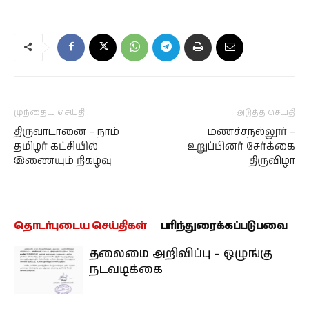
முந்தைய செய்தி
அடுத்த செய்தி
திருவாடானை – நாம்
மணச்சநல்லூர் –
தமிழர் கட்சியில்
உறுப்பினர் சேர்க்கை
இணையும் நிகழ்வு
திருவிழா
தொடர்புடைய செய்திகள்
பரிந்துரைக்கப்படுபவை
தலைமை அறிவிப்பு – ஒழுங்கு
நடவடிக்கை