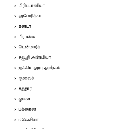
பிரிட்டானியா
அமெரிக்கா
கனடா
பிரான்சு
டென்மார்க்
சவூதி அரேபியா
ஐக்கிய அரபு அமீரகம்
குவைத்
கத்தார்
ஓமன்
பக்ரைன்
மலேசியா