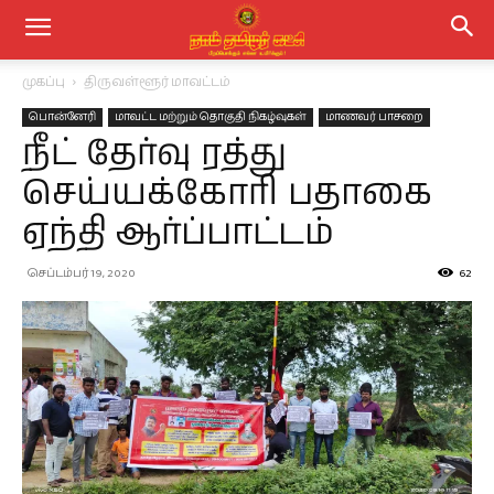
முகப்பு
திருவள்ளூர் மாவட்டம்
பொன்னேரி
மாவட்ட மற்றும் தொகுதி நிகழ்வுகள்
மாணவர் பாசறை
நீட் தேர்வு ரத்து
செய்யக்கோரி பதாகை
ஏந்தி ஆர்ப்பாட்டம்
செப்டம்பர் 19, 2020
62