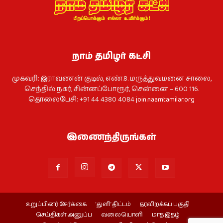
நாம் தமிழர் கட்சி
முகவரி: இராவணன் குடில், எண்.8. மருத்துவமனை சாலை,
செந்தில் நகர், சின்னப்போரூர், சென்னை – 600 116.
தொலைபேசி: +91 44 4380 4084
join.naamtamilar.org
இணைந்திருங்கள்
உறுப்பினர் சேர்க்கை
‘துளி’ திட்டம்
தரவிறக்கப் பகுதி
செய்திகள் அனுப்ப
வலையொளி
மாத இதழ்