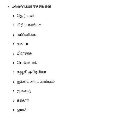
புலம்பெயர் தேசங்கள்
ஜெர்மனி
பிரிட்டானியா
அமெரிக்கா
கனடா
பிரான்சு
டென்மார்க்
சவூதி அரேபியா
ஐக்கிய அரபு அமீரகம்
குவைத்
கத்தார்
ஓமன்