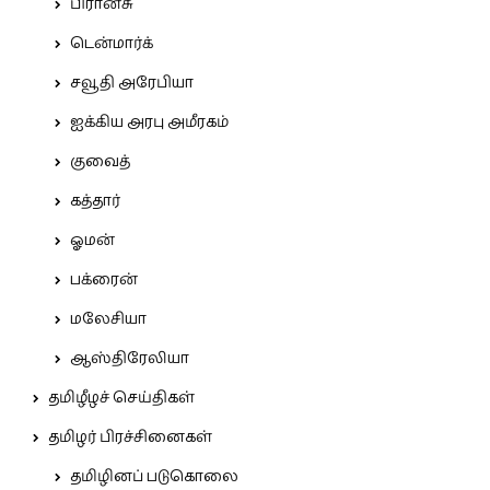
பிரான்சு
டென்மார்க்
சவூதி அரேபியா
ஐக்கிய அரபு அமீரகம்
குவைத்
கத்தார்
ஓமன்
பக்ரைன்
மலேசியா
ஆஸ்திரேலியா
தமிழீழச் செய்திகள்
தமிழர் பிரச்சினைகள்
தமிழினப் படுகொலை