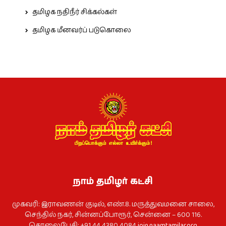
தமிழக நதிநீர் சிக்கல்கள்
தமிழக மீனவர்ப் படுகொலை
நாம் தமிழர் கட்சி
முகவரி: இராவணன் குடில், எண்.8. மருத்துவமனை சாலை,
செந்தில் நகர், சின்னப்போரூர், சென்னை – 600 116.
தொலைபேசி: +91 44 4380 4084
join.naamtamilar.org