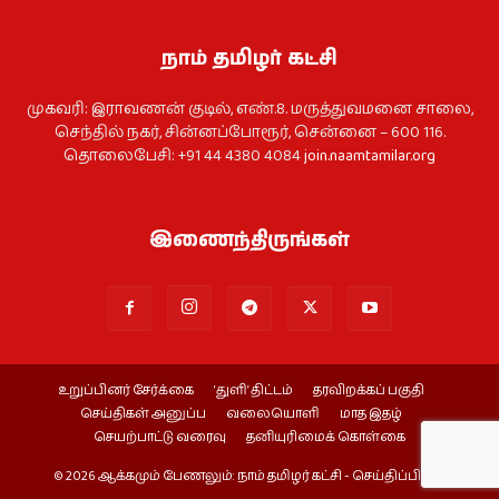
நாம் தமிழர் கட்சி
முகவரி: இராவணன் குடில், எண்.8. மருத்துவமனை சாலை,
செந்தில் நகர், சின்னப்போரூர், சென்னை – 600 116.
தொலைபேசி: +91 44 4380 4084
join.naamtamilar.org
இணைந்திருங்கள்
உறுப்பினர் சேர்க்கை
‘துளி’ திட்டம்
தரவிறக்கப் பகுதி
செய்திகள் அனுப்ப
வலையொளி
மாத இதழ்
செயற்பாட்டு வரைவு
தனியுரிமைக் கொள்கை
© 2026 ஆக்கமும் பேணலும்: நாம் தமிழர் கட்சி - செய்திப்பிரிவு