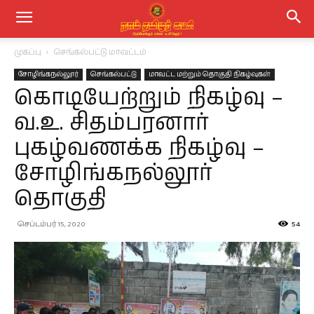
முகப்பு
செங்கல்பட்டு மாவட்டம்
சோழிங்கநல்லூர்
செங்கல்பட்டு
மாவட்ட மற்றும் தொகுதி நிகழ்வுகள்
கொடியேற்றும் நிகழ்வு –
வ.உ. சிதம்பரனார்
புகழ்வணக்க நிகழ்வு –
சோழிங்கநல்லூர்
தொகுதி
செப்டம்பர் 15, 2020
54