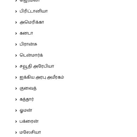
ஜெர்மனி
பிரிட்டானியா
அமெரிக்கா
கனடா
பிரான்சு
டென்மார்க்
சவூதி அரேபியா
ஐக்கிய அரபு அமீரகம்
குவைத்
கத்தார்
ஓமன்
பக்ரைன்
மலேசியா